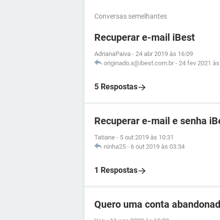
Conversas semelhantes
Recuperar e-mail iBest
AdrianaPaiva
-
24 abr 2019 às 16:09
originado.x@ibest.com.br
-
24 fev 2021 às
5 Respostas
Recuperar e-mail e senha iB
Tatiane
-
5 out 2019 às 10:31
ninha25
-
6 out 2019 às 03:34
1 Respostas
Quero uma conta abandonad