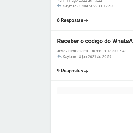
Yan
-
11 ago 2022 às 13:22
Neymar
-
4 mar 2023 às 17:48
8 Respostas
Receber o código do WhatsA
JoseVictorBezerra
-
30 mai 2018 às 05:43
Kaylane
-
8 jan 2021 às 20:59
9 Respostas