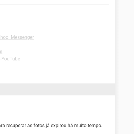
ahoo! Messenger
il
 -YouTube
ara recuperar as fotos já expirou há muito tempo.