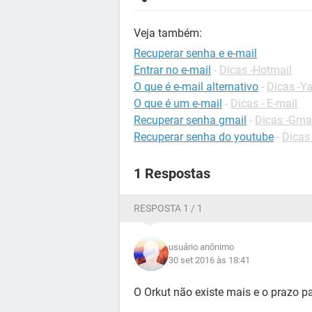
Veja também:
Recuperar senha e e-mail
Entrar no e-mail
-
Dicas -Hotmail
O que é e-mail alternativo
-
Dicas -Y
O que é um e-mail
-
Dicas - E-mail
Recuperar senha gmail
-
Dicas -Gma
Recuperar senha do youtube
-
Dicas
1 Respostas
RESPOSTA 1 / 1
usuário anônimo
30 set 2016 às 18:41
O Orkut não existe mais e o prazo p