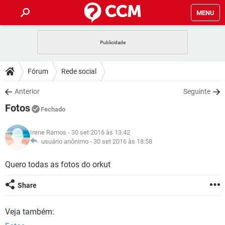
MENU
INÍCIO
JOGOS
WHATSAPP
DICAS
Fórum
Rede social
CELULAR
FACEBOOK
JOGOS
WHATSAPP
DOWNLOADS
Anterior
Seguinte
OUTLOOK
EXCEL
CELULAR
FACEBOOK
Fotos
INSTAGRAM
JOGOS
GMAIL
WHATSAPP
Fechado
FÓRUM
OUTLOOK
EXCEL
GUIA DE COMPRAS
CELULAR
FACEBOOK
Irene Ramos
- 30 set 2016 às 13:42
INSTAGRAM
JOGOS
GMAIL
WHATSAPP
GLOSSÁRIO
usuário anônimo -
30 set 2016 às 18:58
OUTLOOK
EXCEL
GUIA DE COMPRAS
CELULAR
FACEBOOK
INSTAGRAM
JOGOS
GMAIL
WHATSAPP
Quero todas as fotos do orkut
OUTLOOK
EXCEL
GUIA DE COMPRAS
CELULAR
FACEBOOK
Share
INSTAGRAM
GMAIL
OUTLOOK
EXCEL
GUIA DE COMPRAS
Veja também:
INSTAGRAM
GMAIL