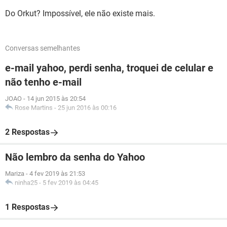
Do Orkut? Impossível, ele não existe mais.
Conversas semelhantes
e-mail yahoo, perdi senha, troquei de celular e
não tenho e-mail
JOAO
-
14 jun 2015 às 20:54
Rose Martins
-
25 jun 2016 às 00:16
2 Respostas
Não lembro da senha do Yahoo
Mariza
-
4 fev 2019 às 21:53
ninha25
-
5 fev 2019 às 04:45
1 Respostas