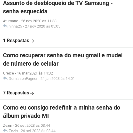
Assunto de desbloqueio de TV Samsung -
senha esquecida
Atumane
-
26 nov 2020 às 11:38
ninha25
-
27 nov 2020 às 05:05
1 Respostas
Como recuperar senha do meu gmail e mudei
de número de celular
Greice
-
16 mar 2021 às 14:32
DemissonFagner
-
24 jan 2023 às 14:01
7 Respostas
Como eu consigo redefinir a minha senha do
álbum privado MI
Zezin
-
26 set 2023 às 03:44
Zezin
-
26 set 2023 às 03:44