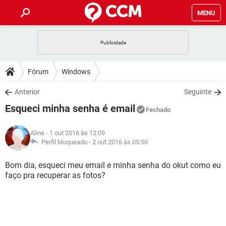
MENU
INÍCIO
JOGOS
WHATSAPP
DICAS
Fórum
Windows
CELULAR
FACEBOOK
JOGOS
WHATSAPP
DOWNLOADS
Anterior
Seguinte
OUTLOOK
EXCEL
CELULAR
FACEBOOK
Esqueci minha senha é email
INSTAGRAM
JOGOS
GMAIL
WHATSAPP
Fechado
FÓRUM
OUTLOOK
EXCEL
GUIA DE COMPRAS
CELULAR
FACEBOOK
Aline
- 1 out 2016 às 12:09
INSTAGRAM
JOGOS
GMAIL
WHATSAPP
GLOSSÁRIO
Perfil bloqueado -
2 out 2016 às 05:50
OUTLOOK
EXCEL
GUIA DE COMPRAS
CELULAR
FACEBOOK
INSTAGRAM
JOGOS
GMAIL
WHATSAPP
Bom dia, esqueci meu email e minha senha do okut como eu
OUTLOOK
EXCEL
faço pra recuperar as fotos?
GUIA DE COMPRAS
CELULAR
FACEBOOK
INSTAGRAM
GMAIL
OUTLOOK
EXCEL
GUIA DE COMPRAS
INSTAGRAM
GMAIL