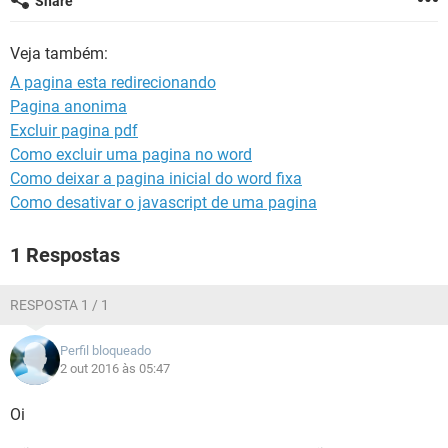
Share
GUIA DE COMPRAS
Veja também:
A pagina esta redirecionando
Pagina anonima
Excluir pagina pdf
Como excluir uma pagina no word
Como deixar a pagina inicial do word fixa
Como desativar o javascript de uma pagina
1 Respostas
RESPOSTA 1 / 1
Perfil bloqueado
2 out 2016 às 05:47
Oi