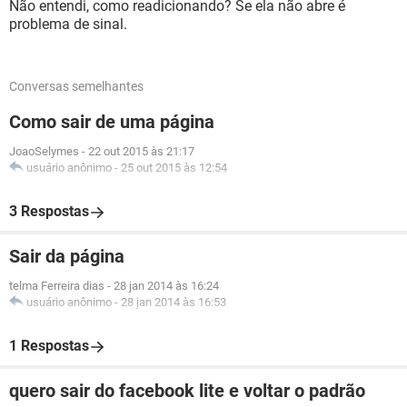
Não entendi, como readicionando? Se ela não abre é
problema de sinal.
Conversas semelhantes
Como sair de uma página
JoaoSelymes
-
22 out 2015 às 21:17
usuário anônimo
-
25 out 2015 às 12:54
3 Respostas
Sair da página
telma Ferreira dias
-
28 jan 2014 às 16:24
usuário anônimo
-
28 jan 2014 às 16:53
1 Respostas
quero sair do facebook lite e voltar o padrão