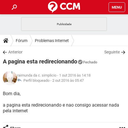
MENU
INÍCIO
JOGOS
WHATSAPP
DICAS
Fórum
Problemas Internet
CELULAR
FACEBOOK
JOGOS
WHATSAPP
DOWNLOADS
Anterior
Seguinte
OUTLOOK
EXCEL
CELULAR
FACEBOOK
A pagina esta redirecionando
INSTAGRAM
JOGOS
GMAIL
WHATSAPP
Fechado
FÓRUM
OUTLOOK
EXCEL
GUIA DE COMPRAS
CELULAR
FACEBOOK
raimunda da c. simplicio
- 1 out 2016 às 14:18
INSTAGRAM
JOGOS
GMAIL
WHATSAPP
GLOSSÁRIO
Perfil bloqueado -
2 out 2016 às 05:47
OUTLOOK
EXCEL
GUIA DE COMPRAS
CELULAR
FACEBOOK
INSTAGRAM
JOGOS
GMAIL
WHATSAPP
Bom dia,
OUTLOOK
EXCEL
GUIA DE COMPRAS
CELULAR
FACEBOOK
a pagina esta redirecionando e nao consigo acessar nada
INSTAGRAM
GMAIL
pela internet
OUTLOOK
EXCEL
GUIA DE COMPRAS
INSTAGRAM
GMAIL