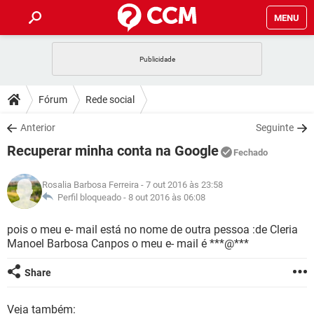
MENU
INÍCIO
JOGOS
WHATSAPP
DICAS
Fórum
Rede social
CELULAR
FACEBOOK
JOGOS
WHATSAPP
DOWNLOADS
Anterior
Seguinte
OUTLOOK
EXCEL
CELULAR
FACEBOOK
Recuperar minha conta na Google
INSTAGRAM
JOGOS
GMAIL
WHATSAPP
Fechado
FÓRUM
OUTLOOK
EXCEL
GUIA DE COMPRAS
CELULAR
FACEBOOK
Rosalia Barbosa Ferreira
- 7 out 2016 às 23:58
INSTAGRAM
JOGOS
GMAIL
WHATSAPP
GLOSSÁRIO
Perfil bloqueado -
8 out 2016 às 06:08
OUTLOOK
EXCEL
GUIA DE COMPRAS
CELULAR
FACEBOOK
INSTAGRAM
JOGOS
GMAIL
WHATSAPP
pois o meu e- mail está no nome de outra pessoa :de Cleria
OUTLOOK
EXCEL
Manoel Barbosa Canpos o meu e- mail é ***@***
GUIA DE COMPRAS
CELULAR
FACEBOOK
INSTAGRAM
GMAIL
OUTLOOK
EXCEL
Share
GUIA DE COMPRAS
INSTAGRAM
GMAIL
Veja também: