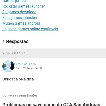
Games jomba
GUIA DE COMPRAS
Rockstar games launcher
Ea games download
Epic games launcher
Mugen games android
Lojas de games online confiaveis
1 Respostas
RESPOSTA 1 / 1
Perfil bloqueado
11 out 2016 às 06:50
Obrigada pela dica
Conversas semelhantes
Problemas no save game do GTA San Andreas