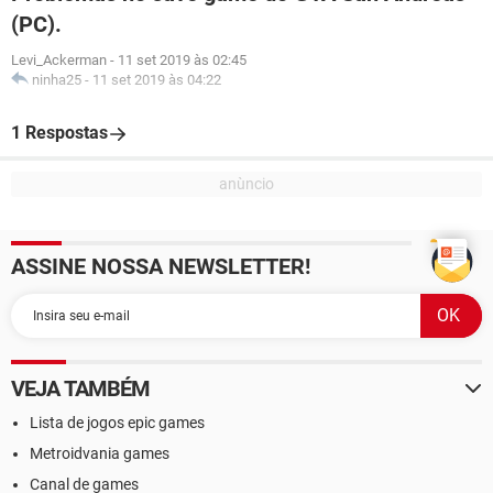
(PC).
Levi_Ackerman
-
11 set 2019 às 02:45
ninha25
-
11 set 2019 às 04:22
1 Respostas
ASSINE NOSSA NEWSLETTER!
VEJA TAMBÉM
Lista de jogos epic games
Metroidvania games
Canal de games