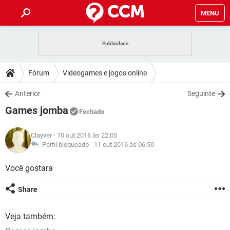
MENU
INÍCIO
JOGOS
WHATSAPP
DICAS
Fórum
Videogames e jogos online
CELULAR
FACEBOOK
JOGOS
WHATSAPP
DOWNLOADS
Anterior
Seguinte
OUTLOOK
EXCEL
CELULAR
FACEBOOK
Games jomba
INSTAGRAM
JOGOS
GMAIL
WHATSAPP
Fechado
FÓRUM
OUTLOOK
EXCEL
GUIA DE COMPRAS
CELULAR
FACEBOOK
Clayver
- 10 out 2016 às 22:05
INSTAGRAM
JOGOS
GMAIL
WHATSAPP
GLOSSÁRIO
Perfil bloqueado -
11 out 2016 às 06:50
OUTLOOK
EXCEL
GUIA DE COMPRAS
CELULAR
FACEBOOK
INSTAGRAM
JOGOS
GMAIL
WHATSAPP
Você gostara
OUTLOOK
EXCEL
GUIA DE COMPRAS
CELULAR
FACEBOOK
Share
INSTAGRAM
GMAIL
OUTLOOK
EXCEL
GUIA DE COMPRAS
Veja também:
INSTAGRAM
GMAIL