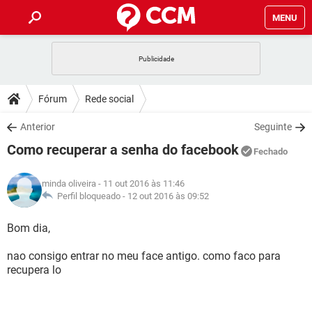
MENU
INÍCIO
JOGOS
WHATSAPP
DICAS
Fórum
Rede social
CELULAR
FACEBOOK
JOGOS
WHATSAPP
DOWNLOADS
Anterior
Seguinte
OUTLOOK
EXCEL
CELULAR
FACEBOOK
Como recuperar a senha do facebook
INSTAGRAM
JOGOS
GMAIL
WHATSAPP
Fechado
FÓRUM
OUTLOOK
EXCEL
GUIA DE COMPRAS
CELULAR
FACEBOOK
minda oliveira
- 11 out 2016 às 11:46
INSTAGRAM
JOGOS
GMAIL
WHATSAPP
GLOSSÁRIO
Perfil bloqueado -
12 out 2016 às 09:52
OUTLOOK
EXCEL
GUIA DE COMPRAS
CELULAR
FACEBOOK
INSTAGRAM
JOGOS
GMAIL
WHATSAPP
Bom dia,
OUTLOOK
EXCEL
GUIA DE COMPRAS
CELULAR
FACEBOOK
nao consigo entrar no meu face antigo. como faco para
INSTAGRAM
GMAIL
recupera lo
OUTLOOK
EXCEL
GUIA DE COMPRAS
INSTAGRAM
GMAIL