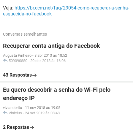
Veja:
https://br.ccm.net/faq/29054-como-recuperar-a-senha-
esquecida-no-facebook
Conversas semelhantes
Recuperar conta antiga do Facebook
Augusta Pinheiro
-
8 abr 2013 às 18:52
509090880
-
20 dez 2018 às 16:06
43 Respostas
Eu quero descobrir a senha do Wi-Fi pelo
endereço IP
vivianebrito
-
11 nov 2018 às 19:05
Vinicius
-
24 set 2019 às 08:48
2 Respostas