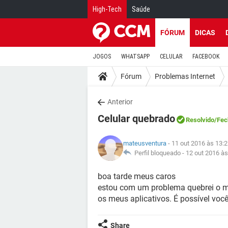
High-Tech
Saúde
FÓRUM
DICAS
JOGOS
WHATSAPP
CELULAR
FACEBOOK
Fórum
Problemas Internet
Anterior
Celular quebrado
Resolvido
/Fec
mateusventura
- 11 out 2016 às 13:
Perfil bloqueado -
12 out 2016 às
boa tarde meus caros
estou com um problema quebrei o meu
os meus aplicativos. É possível voc
Share