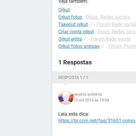
Veja também:
Orkut
Orkut fotos
-
Dicas -Redes sociais
Takeout orkut
✓
-
Fórum Rede socia
Criar conta orkut
-
Dicas -Redes soci
Orkut entra
✓
-
Fórum Rede social
Orkut fotos antigas
✓
-
Fórum Probl
1 Respostas
RESPOSTA 1 / 1
usuário anônimo
13 out 2016 às 10:54
Leia esta dica:
https://br.ccm.net/faq/31651-como-