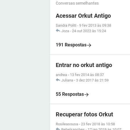
Conversas semelhantes
Acessar Orkut Antigo
Sandra Politi
-
9 fev 2013 às 09:38
Joza
-
24 out 2022 às 15:24
191 Respostas
Entrar no orkut antigo
andrea
-
13 fev 2014 às 08:37
Juliana
-
3 dez 2017 às 21:59
55 Respostas
Recuperar fotos Orkut
Rosileasousa
-
23 fev 2018 às 10:58
Bebelsanches
-
17 jan 2019 às 10:07