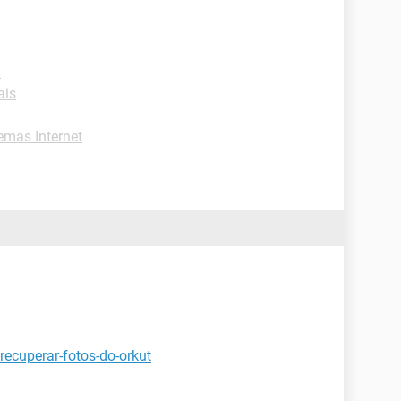
l
ais
emas Internet
recuperar-fotos-do-orkut