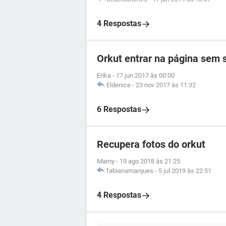
4 Respostas
Orkut entrar na página sem
Erika
-
17 jun 2017 às 00:00
Eldenice
-
23 nov 2017 às 11:32
6 Respostas
Recupera fotos do orkut
Mamy
-
19 ago 2018 às 21:25
fabianamarques
-
5 jul 2019 às 22:51
4 Respostas