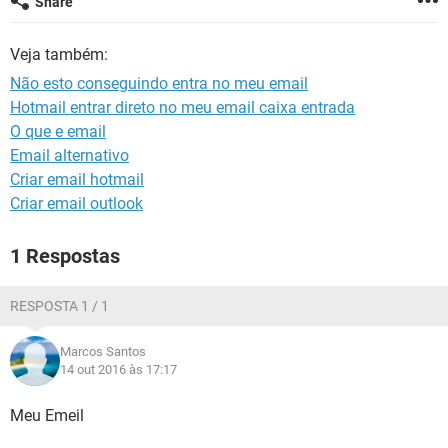
Share
GUIA DE COMPRAS
Veja também:
Não esto conseguindo entra no meu email
Hotmail entrar direto no meu email caixa entrada
O que e email
Email alternativo
Criar email hotmail
Criar email outlook
1 Respostas
RESPOSTA 1 / 1
Marcos Santos
14 out 2016 às 17:17
Meu Emeil