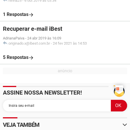
ninha25
-
6 out 2019 às 03:34
1 Respostas
Recuperar e-mail iBest
AdrianaPaiva
-
24 abr 2019 às 16:09
originado.x@ibest.com.br
-
24 fev 2021 às 14:53
5 Respostas
ASSINE NOSSA NEWSLETTER!
VEJA TAMBÉM