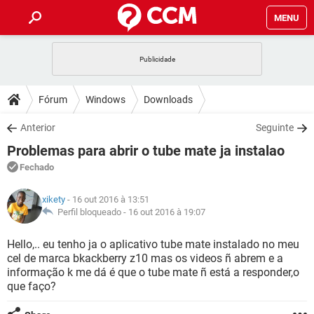
MENU
INÍCIO
JOGOS
WHATSAPP
DICAS
Fórum
Windows
Downloads
CELULAR
FACEBOOK
JOGOS
WHATSAPP
DOWNLOADS
Anterior
Seguinte
OUTLOOK
EXCEL
CELULAR
FACEBOOK
Problemas para abrir o tube mate ja instalao
INSTAGRAM
JOGOS
GMAIL
WHATSAPP
FÓRUM
OUTLOOK
EXCEL
Fechado
GUIA DE COMPRAS
CELULAR
FACEBOOK
INSTAGRAM
JOGOS
GMAIL
WHATSAPP
GLOSSÁRIO
OUTLOOK
xikety
- 16 out 2016 à 13:51
EXCEL
GUIA DE COMPRAS
CELULAR
FACEBOOK
Perfil bloqueado -
16 out 2016 à 19:07
INSTAGRAM
JOGOS
GMAIL
WHATSAPP
OUTLOOK
EXCEL
Hello,.. eu tenho ja o aplicativo tube mate instalado no meu
GUIA DE COMPRAS
CELULAR
FACEBOOK
cel de marca bkackberry z10 mas os videos ñ abrem e a
INSTAGRAM
GMAIL
informação k me dá é que o tube mate ñ está a responder,o
OUTLOOK
EXCEL
GUIA DE COMPRAS
que faço?
INSTAGRAM
GMAIL