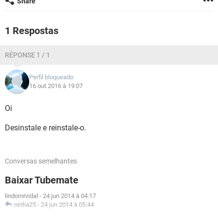
Share
GUIA DE COMPRAS
1 Respostas
RÉPONSE 1 / 1
Perfil bloqueado
16 out 2016 à 19:07
Oi
Desinstale e reinstale-o.
Conversas semelhantes
Baixar Tubemate
lindomrvidal
-
24 jun 2014 à 04:17
ninha25
-
24 jun 2014 à 05:44