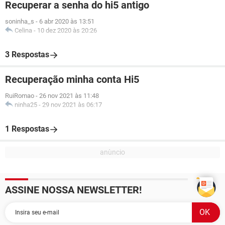
Recuperar a senha do hi5 antigo
soninha_s
-
6 abr 2020 às 13:51
Celina
-
10 dez 2020 às 20:26
3 Respostas
Recuperação minha conta Hi5
RuiRomao
-
26 nov 2021 às 11:48
ninha25
-
29 nov 2021 às 06:17
1 Respostas
ASSINE NOSSA NEWSLETTER!