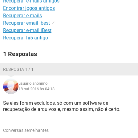
Recuperar e-mails antigos
GUIA DE COMPRAS
Encontrar jogos antigos
Recuperar e-mails
Recuperar email ibest
✓
Recuperar e-mail iBest
Recuperar hi5 antigo
1 Respostas
RESPOSTA 1 / 1
usuário anônimo
18 out 2016 às 04:13
Se eles foram excluídos, só com um software de
recuperação de arquivos e, mesmo assim, não é certo.
Conversas semelhantes