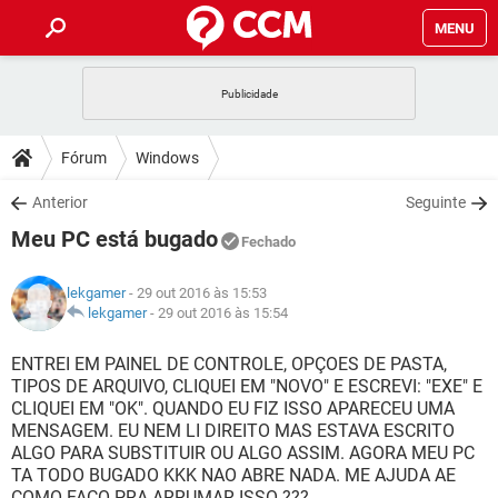
MENU
INÍCIO
JOGOS
WHATSAPP
DICAS
Fórum
Windows
CELULAR
FACEBOOK
JOGOS
WHATSAPP
DOWNLOADS
Anterior
Seguinte
OUTLOOK
EXCEL
CELULAR
FACEBOOK
Meu PC está bugado
INSTAGRAM
JOGOS
GMAIL
WHATSAPP
Fechado
FÓRUM
OUTLOOK
EXCEL
GUIA DE COMPRAS
CELULAR
FACEBOOK
lekgamer
- 29 out 2016 às 15:53
INSTAGRAM
JOGOS
GMAIL
WHATSAPP
GLOSSÁRIO
lekgamer
-
29 out 2016 às 15:54
OUTLOOK
EXCEL
GUIA DE COMPRAS
CELULAR
FACEBOOK
INSTAGRAM
JOGOS
GMAIL
WHATSAPP
ENTREI EM PAINEL DE CONTROLE, OPÇOES DE PASTA,
OUTLOOK
EXCEL
TIPOS DE ARQUIVO, CLIQUEI EM "NOVO" E ESCREVI: "EXE" E
GUIA DE COMPRAS
CELULAR
FACEBOOK
CLIQUEI EM "OK". QUANDO EU FIZ ISSO APARECEU UMA
INSTAGRAM
GMAIL
MENSAGEM. EU NEM LI DIREITO MAS ESTAVA ESCRITO
OUTLOOK
EXCEL
GUIA DE COMPRAS
ALGO PARA SUBSTITUIR OU ALGO ASSIM. AGORA MEU PC
INSTAGRAM
GMAIL
TA TODO BUGADO KKK NAO ABRE NADA. ME AJUDA AE
COMO FAÇO PRA ARRUMAR ISSO ???