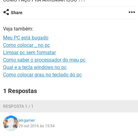
GUIA DE COMPRAS
Share
Veja também:
Meu PC está bugado
Como colocar _ no pc
Limpar pc sem formatar
Como saber o processador do meu pc
Qual e a tecla windows no pc
Como colocar grau no teclado do pc
1 Respostas
RESPOSTA 1 / 1
lekgamer
29 out 2016 às 15:54