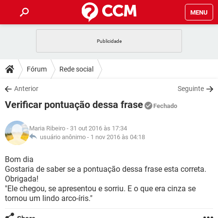
MENU
INÍCIO
JOGOS
WHATSAPP
DICAS
Fórum
Rede social
CELULAR
FACEBOOK
JOGOS
WHATSAPP
DOWNLOADS
Anterior
Seguinte
OUTLOOK
EXCEL
CELULAR
FACEBOOK
Verificar pontuação dessa frase
INSTAGRAM
JOGOS
GMAIL
WHATSAPP
Fechado
FÓRUM
OUTLOOK
EXCEL
GUIA DE COMPRAS
CELULAR
FACEBOOK
Maria Ribeiro
- 31 out 2016 às 17:34
INSTAGRAM
JOGOS
GMAIL
WHATSAPP
GLOSSÁRIO
usuário anônimo -
1 nov 2016 às 04:18
OUTLOOK
EXCEL
GUIA DE COMPRAS
CELULAR
FACEBOOK
INSTAGRAM
JOGOS
GMAIL
WHATSAPP
Bom dia
OUTLOOK
EXCEL
Gostaria de saber se a pontuação dessa frase esta correta.
GUIA DE COMPRAS
CELULAR
FACEBOOK
Obrigada!
INSTAGRAM
GMAIL
"Ele chegou, se apresentou e sorriu. E o que era cinza se
OUTLOOK
EXCEL
GUIA DE COMPRAS
tornou um lindo arco-íris."
INSTAGRAM
GMAIL