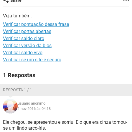
Share
GUIA DE COMPRAS
Veja também:
Verificar pontuação dessa frase
Verificar portas abertas
Verificar saldo claro
Verificar versão da bios
Verificar saldo vivo
Verificar se um site é seguro
1 Respostas
RESPOSTA 1 / 1
usuário anônimo
1 nov 2016 às 04:18
Ele chegou, se apresentou e sorriu. E o que era cinza tornou-
se um lindo arco-íris.