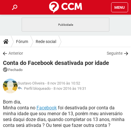
MENU
INÍCIO
JOGOS
WHATSAPP
DICAS
Fórum
Rede social
CELULAR
FACEBOOK
JOGOS
WHATSAPP
DOWNLOADS
Anterior
Seguinte
OUTLOOK
EXCEL
CELULAR
FACEBOOK
Conta do Facebook desativada por idade
INSTAGRAM
JOGOS
GMAIL
WHATSAPP
FÓRUM
OUTLOOK
EXCEL
Fechado
GUIA DE COMPRAS
CELULAR
FACEBOOK
INSTAGRAM
JOGOS
GMAIL
WHATSAPP
GLOSSÁRIO
OUTLOOK
Gustavo Oliveira
- 8 nov 2016 às 10:52
EXCEL
GUIA DE COMPRAS
CELULAR
FACEBOOK
Perfil bloqueado -
8 nov 2016 às 19:31
INSTAGRAM
JOGOS
GMAIL
WHATSAPP
OUTLOOK
EXCEL
Bom dia,
GUIA DE COMPRAS
CELULAR
FACEBOOK
Minha conta no
Facebook
foi desativada por conta da
INSTAGRAM
GMAIL
minha idade que sou menor de 13, porém meu aniversário
OUTLOOK
EXCEL
GUIA DE COMPRAS
será daqui doze dias, quando completar os 13 anos, minha
INSTAGRAM
GMAIL
conta será ativada ? Ou terei que fazer outra conta ?