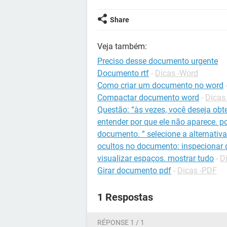
Share
Veja também:
Preciso desse documento urgente
Documento rtf
-
Dicas -Word
Como criar um documento no word
Compactar documento word
-
Dicas
Questão: “às vezes, você deseja ob
entender por que ele não aparece. p
documento. ” selecione a alternativ
ocultos no documento: inspecionar 
visualizar espaços. mostrar tudo
-
D
Girar documento pdf
-
Dicas -PDF
1 Respostas
RÉPONSE 1 / 1