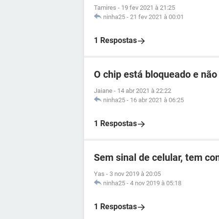
Tamires
-
19 fev 2021 à 21:25
ninha25
-
21 fev 2021 à 00:01
1 Respostas
O chip está bloqueado e não
Jaiane
-
14 abr 2021 à 22:22
ninha25
-
16 abr 2021 à 06:25
1 Respostas
Sem sinal de celular, tem c
Yas
-
3 nov 2019 à 20:05
ninha25
-
4 nov 2019 à 05:18
1 Respostas