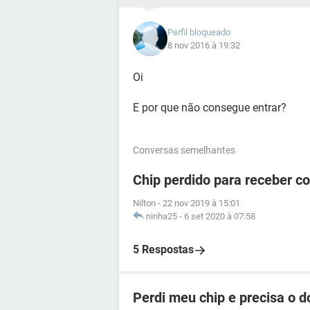
Perfil bloqueado
8 nov 2016 à 19:32
Oi
E por que não consegue entrar?
Conversas semelhantes
Chip perdido para receber c
Nilton
-
22 nov 2019 à 15:01
ninha25
-
6 set 2020 à 07:58
5 Respostas
Perdi meu chip e precisa o 