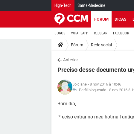
High-Tech
Santé-Médecine
FÓRUM
DICAS
JOGOS
WHATSAPP
CELULAR
FACEBOOK
Fórum
Rede social
Anterior
Preciso desse documento ur
Joiciane
- 8 nov 2016 à 10:46
Perfil bloqueado -
8 nov 2016 à 1
Bom dia,
Preciso entrar no meu hotmail anti