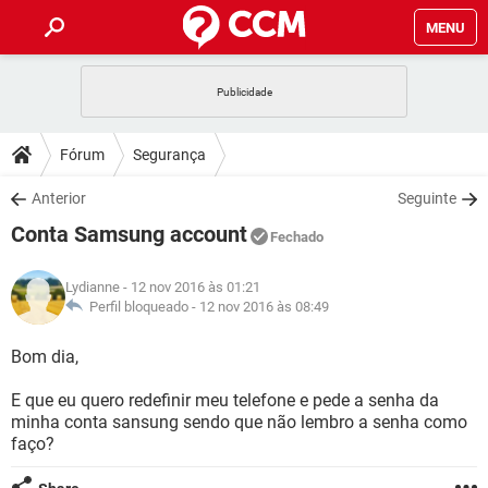
MENU
INÍCIO
JOGOS
WHATSAPP
DICAS
Fórum
Segurança
CELULAR
FACEBOOK
JOGOS
WHATSAPP
DOWNLOADS
Anterior
Seguinte
OUTLOOK
EXCEL
CELULAR
FACEBOOK
Conta Samsung account
INSTAGRAM
JOGOS
GMAIL
WHATSAPP
Fechado
FÓRUM
OUTLOOK
EXCEL
GUIA DE COMPRAS
CELULAR
FACEBOOK
Lydianne
- 12 nov 2016 às 01:21
INSTAGRAM
JOGOS
GMAIL
WHATSAPP
GLOSSÁRIO
Perfil bloqueado -
12 nov 2016 às 08:49
OUTLOOK
EXCEL
GUIA DE COMPRAS
CELULAR
FACEBOOK
INSTAGRAM
JOGOS
GMAIL
WHATSAPP
Bom dia,
OUTLOOK
EXCEL
GUIA DE COMPRAS
CELULAR
FACEBOOK
E que eu quero redefinir meu telefone e pede a senha da
INSTAGRAM
GMAIL
minha conta sansung sendo que não lembro a senha como
OUTLOOK
EXCEL
GUIA DE COMPRAS
faço?
INSTAGRAM
GMAIL