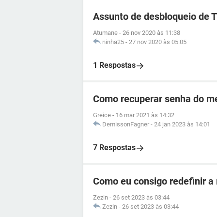
Assunto de desbloqueio de 
Atumane
-
26 nov 2020 às 11:38
ninha25
-
27 nov 2020 às 05:05
1 Respostas
Como recuperar senha do me
Greice
-
16 mar 2021 às 14:32
DemissonFagner
-
24 jan 2023 às 14:01
7 Respostas
Como eu consigo redefinir a
Zezin
-
26 set 2023 às 03:44
Zezin
-
26 set 2023 às 03:44