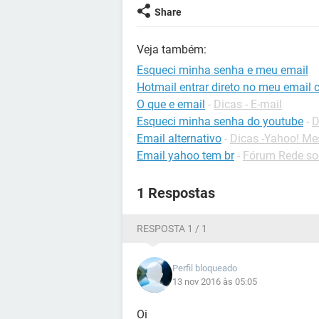
Share
Veja também:
Esqueci minha senha e meu email
Hotmail entrar direto no meu email 
O que e email
-
Dicas - E-mail
Esqueci minha senha do youtube
-
D
Email alternativo
-
Dicas -Yahoo! Me
Email yahoo tem br
-
Fórum Rede so
1 Respostas
RESPOSTA 1 / 1
Perfil bloqueado
13 nov 2016 às 05:05
Oi