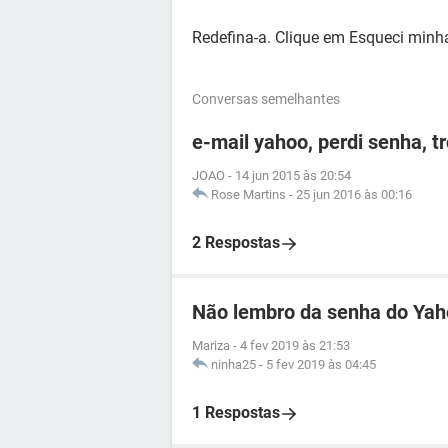
Redefina-a. Clique em Esqueci minha
Conversas semelhantes
e-mail yahoo, perdi senha, t
JOAO
-
14 jun 2015 às 20:54
Rose Martins
-
25 jun 2016 às 00:16
2 Respostas
Não lembro da senha do Ya
Mariza
-
4 fev 2019 às 21:53
ninha25
-
5 fev 2019 às 04:45
1 Respostas