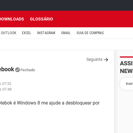
DOWNLOADS
GLOSSÁRIO
OUTLOOK
EXCEL
INSTAGRAM
GMAIL
GUIA DE COMPRAS
Seguinte
ASS
ebook
NEW
Fechado
s 07:32
s 07:48
otebok é Windows 8 me ajude a desbloquear por