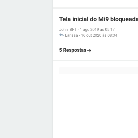
Tela inicial do Mi9 bloquead
John_BFT
-
1 ago 2019 às 05:17
Larissa
-
16 out 2020 às 08:04
5 Respostas