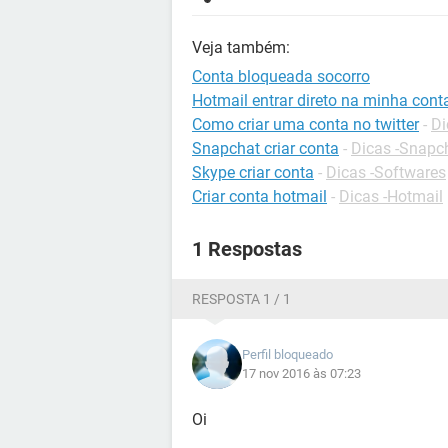
Veja também:
Conta bloqueada socorro
Hotmail entrar direto na minha cont
Como criar uma conta no twitter
-
Di
Snapchat criar conta
-
Dicas -Snapc
Skype criar conta
-
Dicas -Softwares
Criar conta hotmail
-
Dicas -Hotmail
1 Respostas
RESPOSTA 1 / 1
Perfil bloqueado
17 nov 2016 às 07:23
Oi