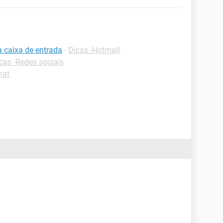
a caixa de entrada
-
Dicas -Hotmail
cas -Redes sociais
hat