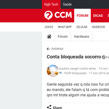
High-Tech
Saúde
FÓRUM
DICAS
JOGOS
WHATSAPP
CELULAR
FACEBOOK
Fórum
Hardware
Anterior
Conta bloqueada socorro
F
Isadora rangel castro alves
- 16 nov 
Perfil bloqueado -
17 nov 2016 à
Gente segunda vez q rola isso fui c
eu mando, ele falam q tá com proble
qro mt triste algum me ajuda a recu
Share