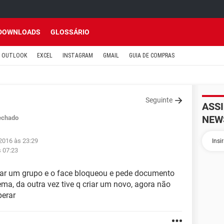
DOWNLOADS
GLOSSÁRIO
OUTLOOK
EXCEL
INSTAGRAM
GMAIL
GUIA DE COMPRAS
Seguinte
ASS
NEW
echado
2016 às 23:29
s 07:23
riar um grupo e o face bloqueou e pede documento
ma, da outra vez tive q criar um novo, agora não
perar