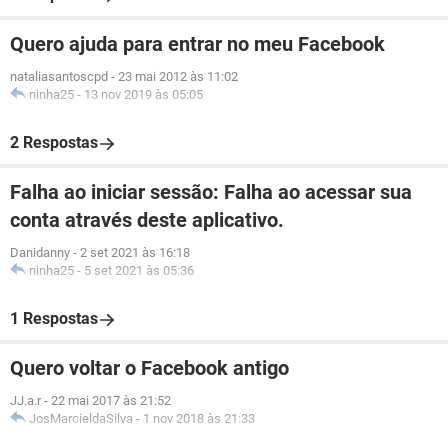
Quero ajuda para entrar no meu Facebook
nataliasantoscpd
-
23 mai 2012 às 11:02
ninha25
-
13 nov 2019 às 05:05
2 Respostas
Falha ao iniciar sessão: Falha ao acessar sua
conta através deste aplicativo.
Danidanny
-
2 set 2021 às 16:18
ninha25
-
5 set 2021 às 05:36
1 Respostas
Quero voltar o Facebook antigo
JJ.a.r
-
22 mai 2017 às 21:52
JosMarcieldaSilva
-
1 nov 2018 às 21:33