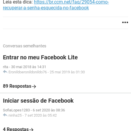
Leia esta dica:
https://br.ccm.net/faq/29054-como-
recuperar-a-senha-esquecida-no-facebook
Conversas semelhantes
Entrar no meu Facebook Lite
rita
-
30 mai 2018 às 14:31
Eronildoeronildonildo76
-
25 mai 2019 às 01:30
89 Respostas
Iniciar sessão de Facebook
SofiaLopes1283
-
6 set 2020 às 08:36
ninha25
-
7 set 2020 às 05:42
4 Respostas