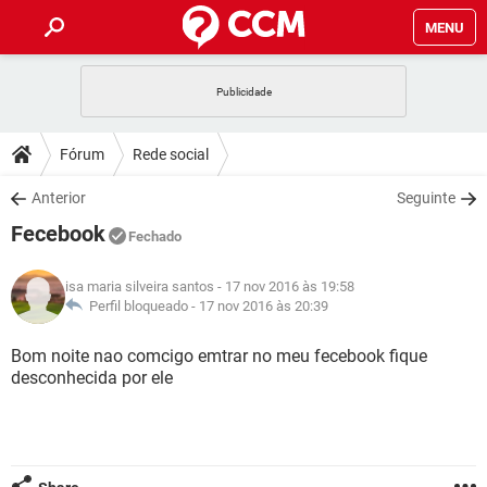
MENU
INÍCIO
JOGOS
WHATSAPP
DICAS
Fórum
Rede social
CELULAR
FACEBOOK
JOGOS
WHATSAPP
DOWNLOADS
Anterior
Seguinte
OUTLOOK
EXCEL
CELULAR
FACEBOOK
Fecebook
INSTAGRAM
JOGOS
GMAIL
WHATSAPP
Fechado
FÓRUM
OUTLOOK
EXCEL
GUIA DE COMPRAS
CELULAR
FACEBOOK
isa maria silveira santos
- 17 nov 2016 às 19:58
INSTAGRAM
JOGOS
GMAIL
WHATSAPP
GLOSSÁRIO
Perfil bloqueado -
17 nov 2016 às 20:39
OUTLOOK
EXCEL
GUIA DE COMPRAS
CELULAR
FACEBOOK
INSTAGRAM
JOGOS
GMAIL
WHATSAPP
Bom noite nao comcigo emtrar no meu fecebook fique
OUTLOOK
EXCEL
desconhecida por ele
GUIA DE COMPRAS
CELULAR
FACEBOOK
INSTAGRAM
GMAIL
OUTLOOK
EXCEL
GUIA DE COMPRAS
INSTAGRAM
GMAIL