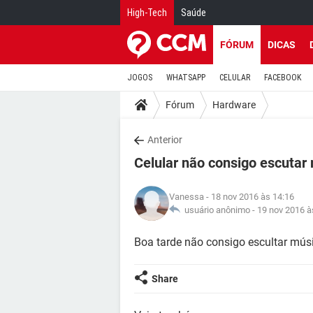
High-Tech
Saúde
FÓRUM
DICAS
JOGOS
WHATSAPP
CELULAR
FACEBOOK
Fórum
Hardware
Anterior
Celular não consigo escuta
Vanessa
- 18 nov 2016 às 14:16
usuário anônimo -
19 nov 2016 à
Boa tarde não consigo escultar mús
Share