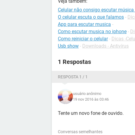
Veja também:
Celular não consigo escutar músic
O celular escuta o que falamos
-
Dic
App para escutar musica
-
Como escutar musica no iphone
-
Di
Como reiniciar o celular
-
Dicas -Celu
Usb show
-
Downloads - Antivírus
1 Respostas
RESPOSTA 1 / 1
usuário anônimo
19 nov 2016 às 03:46
Tente um novo fone de ouvido.
Conversas semelhantes