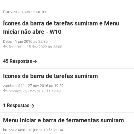
Conversas semelhantes
Ícones da barra de tarefas sumiram e Menu
Iniciar não abre - W10
Debs
-
1 jan 2016 às 22:35
feeefefe
-
15 dez 2022 às 23:08
45 Respostas
Icones da barra de tarefas sumiram
zambano111
-
27 nov 2016 às 19:29
ninha25
-
27 nov 2016 às 19:42
1 Respostas
Menu Iniciar e barra de ferramentas sumiram
bruno123456
-
13 jun 2010 às 21:04