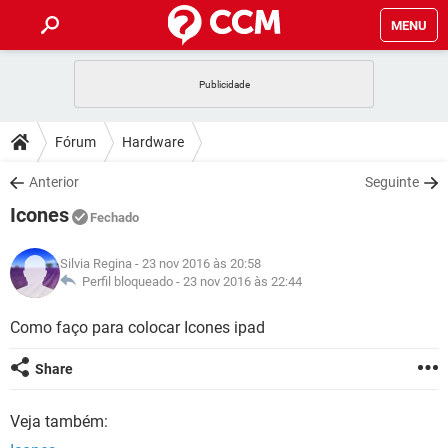
MENU
INÍCIO
JOGOS
WHATSAPP
DICAS
Fórum
Hardware
CELULAR
FACEBOOK
JOGOS
WHATSAPP
DOWNLOADS
Anterior
Seguinte
OUTLOOK
EXCEL
CELULAR
FACEBOOK
Icones
INSTAGRAM
JOGOS
GMAIL
WHATSAPP
Fechado
FÓRUM
OUTLOOK
EXCEL
GUIA DE COMPRAS
CELULAR
FACEBOOK
Silvia Regina
- 23 nov 2016 às 20:58
INSTAGRAM
JOGOS
GMAIL
WHATSAPP
GLOSSÁRIO
Perfil bloqueado -
23 nov 2016 às 22:44
OUTLOOK
EXCEL
GUIA DE COMPRAS
CELULAR
FACEBOOK
INSTAGRAM
JOGOS
GMAIL
WHATSAPP
Como faço para colocar Icones ipad
OUTLOOK
EXCEL
GUIA DE COMPRAS
CELULAR
FACEBOOK
Share
INSTAGRAM
GMAIL
OUTLOOK
EXCEL
GUIA DE COMPRAS
Veja também:
INSTAGRAM
GMAIL