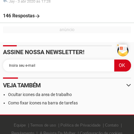
Jay
-
3 abr 2020 às 17:28
146 Respostas
ASSINE NOSSA NEWSLETTER!
VEJA TAMBÉM
Ocultar icones da area de trabalho
Como fixar ícones na barra de tarefas
Equipe
Termos de uso
Política de Privacidade
Contato
Regulamento
A Revista Da Mulher
Configuração de cookies