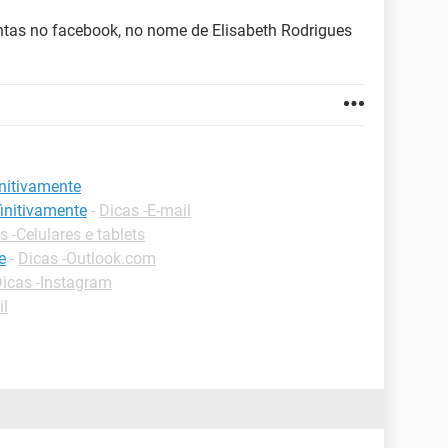
tas no facebook, no nome de Elisabeth Rodrigues
initivamente
initivamente
-
Dicas -E-mail
s -Celulares e tablets
e
-
Dicas -Outlook.com
icas -Instagram
il