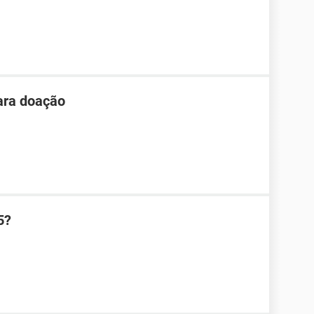
ara doação
5?