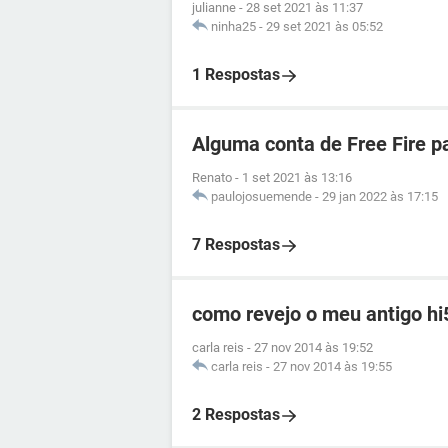
julianne
-
28 set 2021 às 11:37
ninha25
-
29 set 2021 às 05:52
1 Respostas
Alguma conta de Free Fire p
Renato
-
1 set 2021 às 13:16
paulojosuemende
-
29 jan 2022 às 17:15
7 Respostas
como revejo o meu antigo hi
carla reis
-
27 nov 2014 às 19:52
carla reis
-
27 nov 2014 às 19:55
2 Respostas