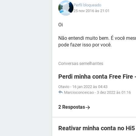
Perfil bloqueado
25 nov 2016 às 21:01
Oi
Não entendi muito bem. É você mes
pode fazer isso por você.
Conversas semelhantes
Perdi minha conta Free Fire 
Otavio
-
16 jan 2022 às 04:43
Marcioconceicao
-
3 dez 2022 às 01:16
2 Respostas
Reativar minha conta no Hi5