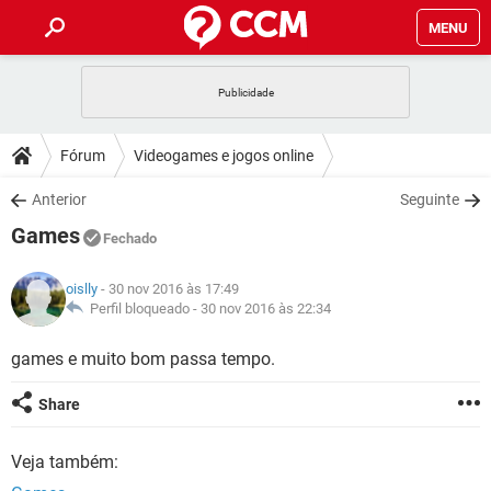
MENU
INÍCIO
JOGOS
WHATSAPP
DICAS
Fórum
Videogames e jogos online
CELULAR
FACEBOOK
JOGOS
WHATSAPP
DOWNLOADS
Anterior
Seguinte
OUTLOOK
EXCEL
CELULAR
FACEBOOK
Games
INSTAGRAM
JOGOS
GMAIL
WHATSAPP
Fechado
FÓRUM
OUTLOOK
EXCEL
GUIA DE COMPRAS
CELULAR
FACEBOOK
oislly
- 30 nov 2016 às 17:49
INSTAGRAM
JOGOS
GMAIL
WHATSAPP
GLOSSÁRIO
Perfil bloqueado -
30 nov 2016 às 22:34
OUTLOOK
EXCEL
GUIA DE COMPRAS
CELULAR
FACEBOOK
INSTAGRAM
JOGOS
GMAIL
WHATSAPP
games e muito bom passa tempo.
OUTLOOK
EXCEL
GUIA DE COMPRAS
CELULAR
FACEBOOK
Share
INSTAGRAM
GMAIL
OUTLOOK
EXCEL
GUIA DE COMPRAS
Veja também:
INSTAGRAM
GMAIL