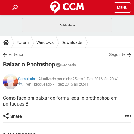
MENU
INÍCIO
JOGOS
WHATSAPP
DICAS
Fórum
Windows
Downloads
CELULAR
FACEBOOK
JOGOS
WHATSAPP
DOWNLOADS
Anterior
Seguinte
OUTLOOK
EXCEL
CELULAR
FACEBOOK
Baixar o Photoshop
INSTAGRAM
JOGOS
GMAIL
WHATSAPP
Fechado
FÓRUM
OUTLOOK
EXCEL
GUIA DE COMPRAS
CELULAR
FACEBOOK
Samukabr
- Atualizado por ninha25 em 1 Dez 2016, às 20:41
INSTAGRAM
JOGOS
GMAIL
WHATSAPP
GLOSSÁRIO
Perfil bloqueado -
1 dez 2016 às 20:41
OUTLOOK
EXCEL
GUIA DE COMPRAS
CELULAR
FACEBOOK
INSTAGRAM
JOGOS
GMAIL
WHATSAPP
Como faço pra baixar de forma legal o prothoshop em
OUTLOOK
EXCEL
portugues Br
GUIA DE COMPRAS
CELULAR
FACEBOOK
INSTAGRAM
GMAIL
OUTLOOK
EXCEL
Share
GUIA DE COMPRAS
INSTAGRAM
GMAIL