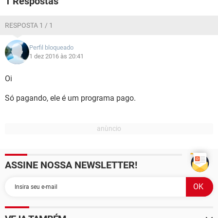
1 Respostas
GUIA DE COMPRAS
RESPOSTA 1 / 1
Perfil bloqueado
1 dez 2016 às 20:41
Oi
Só pagando, ele é um programa pago.
ASSINE NOSSA NEWSLETTER!