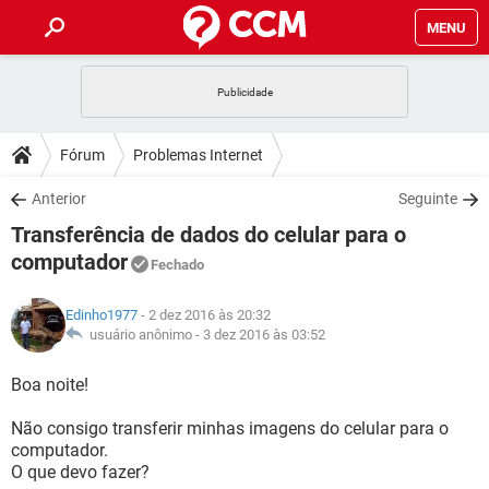
MENU
INÍCIO
JOGOS
WHATSAPP
DICAS
Fórum
Problemas Internet
CELULAR
FACEBOOK
JOGOS
WHATSAPP
DOWNLOADS
Anterior
Seguinte
OUTLOOK
EXCEL
CELULAR
FACEBOOK
Transferência de dados do celular para o
INSTAGRAM
JOGOS
GMAIL
WHATSAPP
FÓRUM
OUTLOOK
EXCEL
computador
Fechado
GUIA DE COMPRAS
CELULAR
FACEBOOK
INSTAGRAM
JOGOS
GMAIL
WHATSAPP
GLOSSÁRIO
OUTLOOK
EXCEL
Edinho1977
- 2 dez 2016 às 20:32
GUIA DE COMPRAS
CELULAR
FACEBOOK
usuário anônimo -
3 dez 2016 às 03:52
INSTAGRAM
JOGOS
GMAIL
WHATSAPP
OUTLOOK
EXCEL
Boa noite!
GUIA DE COMPRAS
CELULAR
FACEBOOK
INSTAGRAM
GMAIL
OUTLOOK
EXCEL
Não consigo transferir minhas imagens do celular para o
GUIA DE COMPRAS
computador.
INSTAGRAM
GMAIL
O que devo fazer?