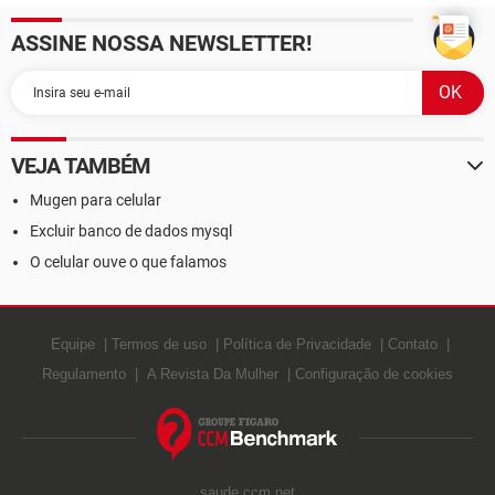
ASSINE NOSSA NEWSLETTER!
VEJA TAMBÉM
Mugen para celular
Excluir banco de dados mysql
O celular ouve o que falamos
Equipe
Termos de uso
Política de Privacidade
Contato
Regulamento
A Revista Da Mulher
Configuração de cookies
saude.ccm.net