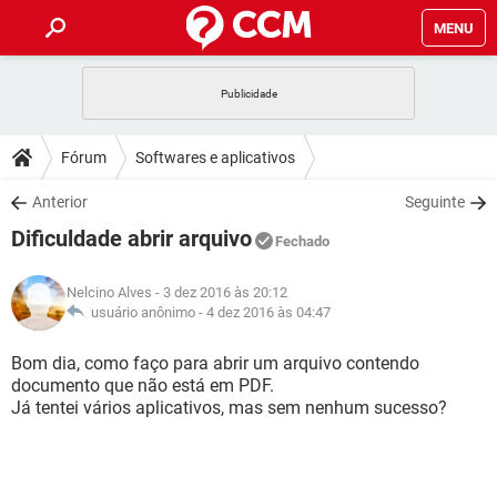
MENU
INÍCIO
JOGOS
WHATSAPP
DICAS
Fórum
Softwares e aplicativos
CELULAR
FACEBOOK
JOGOS
WHATSAPP
DOWNLOADS
Anterior
Seguinte
OUTLOOK
EXCEL
CELULAR
FACEBOOK
Dificuldade abrir arquivo
INSTAGRAM
JOGOS
GMAIL
WHATSAPP
Fechado
FÓRUM
OUTLOOK
EXCEL
GUIA DE COMPRAS
CELULAR
FACEBOOK
Nelcino Alves
- 3 dez 2016 às 20:12
INSTAGRAM
JOGOS
GMAIL
WHATSAPP
GLOSSÁRIO
usuário anônimo -
4 dez 2016 às 04:47
OUTLOOK
EXCEL
GUIA DE COMPRAS
CELULAR
FACEBOOK
INSTAGRAM
JOGOS
GMAIL
WHATSAPP
Bom dia, como faço para abrir um arquivo contendo
OUTLOOK
EXCEL
documento que não está em PDF.
GUIA DE COMPRAS
CELULAR
FACEBOOK
Já tentei vários aplicativos, mas sem nenhum sucesso?
INSTAGRAM
GMAIL
OUTLOOK
EXCEL
GUIA DE COMPRAS
INSTAGRAM
GMAIL