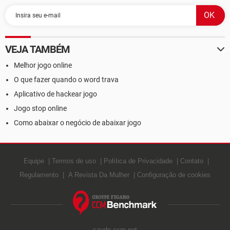
VEJA TAMBÉM
Melhor jogo online
O que fazer quando o word trava
Aplicativo de hackear jogo
Jogo stop online
Como abaixar o negócio de abaixar jogo
Equipe
Termos de uso
Política de Privacidade
Contato
Regulamento
A Revista Da Mulher
Configuração de cookies
saude.ccm.net