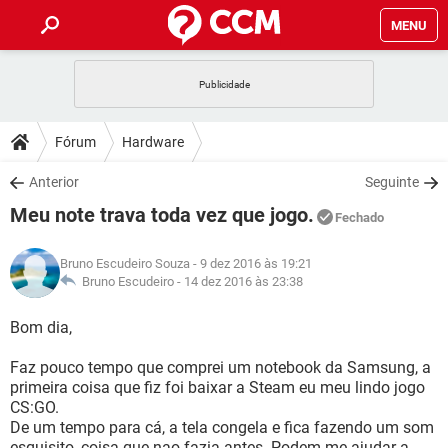
MENU
INÍCIO
JOGOS
WHATSAPP
DICAS
Fórum
Hardware
CELULAR
FACEBOOK
JOGOS
WHATSAPP
DOWNLOADS
Anterior
Seguinte
OUTLOOK
EXCEL
CELULAR
FACEBOOK
Meu note trava toda vez que jogo.
INSTAGRAM
JOGOS
GMAIL
WHATSAPP
Fechado
FÓRUM
OUTLOOK
EXCEL
GUIA DE COMPRAS
CELULAR
FACEBOOK
Bruno Escudeiro Souza
- 9 dez 2016 às 19:21
INSTAGRAM
JOGOS
GMAIL
WHATSAPP
GLOSSÁRIO
Bruno Escudeiro -
14 dez 2016 às 23:38
OUTLOOK
EXCEL
GUIA DE COMPRAS
CELULAR
FACEBOOK
INSTAGRAM
JOGOS
GMAIL
WHATSAPP
Bom dia,
OUTLOOK
EXCEL
GUIA DE COMPRAS
CELULAR
FACEBOOK
Faz pouco tempo que comprei um notebook da Samsung, a
INSTAGRAM
GMAIL
primeira coisa que fiz foi baixar a Steam eu meu lindo jogo
OUTLOOK
EXCEL
GUIA DE COMPRAS
CS:GO.
INSTAGRAM
GMAIL
De um tempo para cá, a tela congela e fica fazendo um som
esquisito, coisa que nao fazia antes. Podem me ajudar a