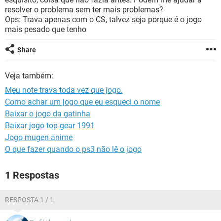
GUIA DE COMPRAS
resolver o problema sem ter mais problemas?
Ops: Trava apenas com o CS, talvez seja porque é o jogo
mais pesado que tenho
Share
Veja também:
Meu note trava toda vez que jogo.
Como achar um jogo que eu esqueci o nome
Baixar o jogo da gatinha
Baixar jogo top gear 1991
Jogo mugen anime
O que fazer quando o ps3 não lê o jogo
1 Respostas
RESPOSTA 1 / 1