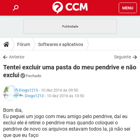
MENU
INÍCIO
JOGOS
WHATSAPP
DICAS
Fórum
Softwares e aplicativos
CELULAR
FACEBOOK
JOGOS
WHATSAPP
DOWNLOADS
Anterior
Seguinte
OUTLOOK
EXCEL
CELULAR
FACEBOOK
Tentei excluir uma pasta do meu pendrive e não
INSTAGRAM
JOGOS
GMAIL
WHATSAPP
FÓRUM
OUTLOOK
EXCEL
exclui
Fechado
GUIA DE COMPRAS
CELULAR
FACEBOOK
INSTAGRAM
JOGOS
GMAIL
WHATSAPP
GLOSSÁRIO
OUTLOOK
EXCEL
Diogo1213
- 10 dez 2016 às 09:50
GUIA DE COMPRAS
CELULAR
FACEBOOK
Diogo1213
-
10 dez 2016 às 10:50
INSTAGRAM
JOGOS
GMAIL
WHATSAPP
OUTLOOK
EXCEL
Bom dia,
GUIA DE COMPRAS
CELULAR
FACEBOOK
INSTAGRAM
GMAIL
Eu peguei um jogo com meu amigo pelo pendrive, daí eu
OUTLOOK
EXCEL
exclui ele é retirei o pendrive mas quando coloquei o
GUIA DE COMPRAS
pendrive de novo os arquivos estavam todos la, já não sei
INSTAGRAM
GMAIL
que que eu faço