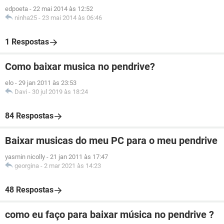
edpoeta
-
22 mai 2014 às 12:52
ninha25
-
23 mai 2014 às 06:46
1 Respostas
Como baixar musica no pendrive?
elo
-
29 jan 2011 às 23:53
Davi
-
30 jul 2019 às 18:24
84 Respostas
Baixar musicas do meu PC para o meu pendrive
yasmin nicolly
-
21 jan 2011 às 17:47
georgina
-
2 mar 2021 às 14:23
48 Respostas
como eu faço para baixar música no pendrive ?