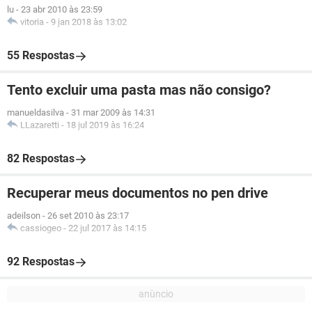
lu
-
23 abr 2010 às 23:59
vitoria
-
9 jan 2018 às 13:02
55 Respostas
Tento excluir uma pasta mas não consigo?
manueldasilva
-
31 mar 2009 às 14:31
LLazaretti
-
18 jul 2019 às 16:24
82 Respostas
Recuperar meus documentos no pen drive
adeilson
-
26 set 2010 às 23:17
cassiogeo
-
22 jul 2017 às 14:15
92 Respostas