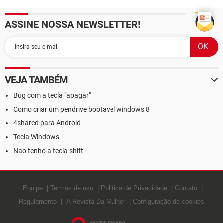
ASSINE NOSSA NEWSLETTER!
VEJA TAMBÉM
Bug com a tecla "apagar"
Como criar um pendrive bootavel windows 8
4shared para Android
Tecla Windows
Nao tenho a tecla shift
Equipe
Termos de uso
Política de Privacidade
Contato
Regulamento
A Revista Da Mulher
Configuração de cookies