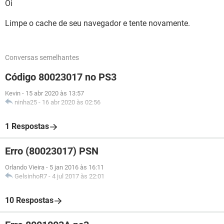
Oi
Limpe o cache de seu navegador e tente novamente.
Conversas semelhantes
Código 80023017 no PS3
Kevin
-
15 abr 2020 às 13:57
ninha25
-
16 abr 2020 às 02:56
1 Respostas
Erro (80023017) PSN
Orlando Vieira
-
5 jan 2016 às 16:11
GelsinhoR7
-
4 jul 2017 às 22:01
10 Respostas