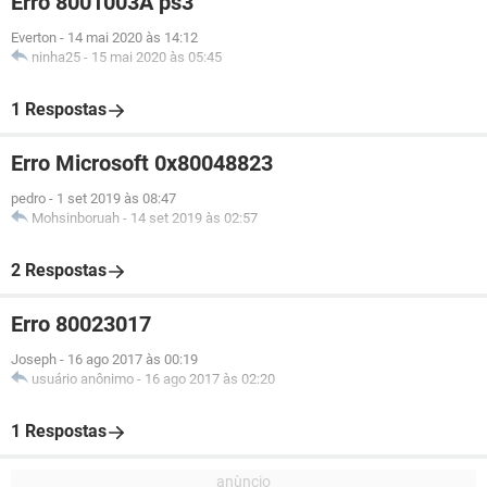
Erro 8001003A ps3
Everton
-
14 mai 2020 às 14:12
ninha25
-
15 mai 2020 às 05:45
1 Respostas
Erro Microsoft 0x80048823
pedro
-
1 set 2019 às 08:47
Mohsinboruah
-
14 set 2019 às 02:57
2 Respostas
Erro 80023017
Joseph
-
16 ago 2017 às 00:19
usuário anônimo
-
16 ago 2017 às 02:20
1 Respostas