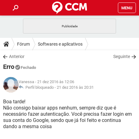
MENU
INÍCIO
JOGOS
WHATSAPP
DICAS
Fórum
Softwares e aplicativos
CELULAR
FACEBOOK
JOGOS
WHATSAPP
DOWNLOADS
Anterior
Seguinte
OUTLOOK
EXCEL
CELULAR
FACEBOOK
Erro
INSTAGRAM
JOGOS
GMAIL
WHATSAPP
Fechado
FÓRUM
OUTLOOK
EXCEL
GUIA DE COMPRAS
CELULAR
FACEBOOK
Vanessa
- 21 dez 2016 às 12:06
INSTAGRAM
JOGOS
GMAIL
WHATSAPP
GLOSSÁRIO
Perfil bloqueado -
21 dez 2016 às 20:31
OUTLOOK
EXCEL
GUIA DE COMPRAS
CELULAR
FACEBOOK
INSTAGRAM
JOGOS
GMAIL
WHATSAPP
Boa tarde!
OUTLOOK
EXCEL
Não consigo baixar apps nenhum, sempre diz que é
GUIA DE COMPRAS
CELULAR
FACEBOOK
necessário fazer autenticação. Você precisa fazer login em
INSTAGRAM
GMAIL
sua conta do Google, sendo que já foi feito e continua
OUTLOOK
EXCEL
GUIA DE COMPRAS
dando a mesma coisa
INSTAGRAM
GMAIL