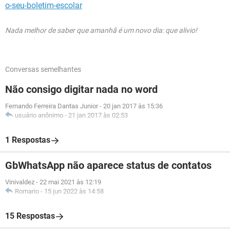
o-seu-boletim-escolar
Nada melhor de saber que amanhã é um novo dia: que alivio!
Conversas semelhantes
Não consigo digitar nada no word
Fernando Ferreira Dantas Junior
-
20 jan 2017 às 15:36
usuário anônimo
-
21 jan 2017 às 02:53
1 Respostas
GbWhatsApp não aparece status de contatos
Vinivaldez
-
22 mai 2021 às 12:19
Romario
-
15 jun 2022 às 14:58
15 Respostas