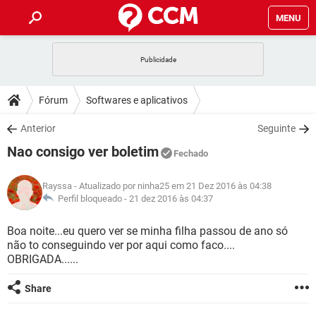
MENU
INÍCIO
JOGOS
WHATSAPP
DICAS
Fórum
Softwares e aplicativos
CELULAR
FACEBOOK
JOGOS
WHATSAPP
DOWNLOADS
Anterior
Seguinte
OUTLOOK
EXCEL
CELULAR
FACEBOOK
Nao consigo ver boletim
INSTAGRAM
JOGOS
GMAIL
WHATSAPP
Fechado
FÓRUM
OUTLOOK
EXCEL
GUIA DE COMPRAS
CELULAR
FACEBOOK
Rayssa
- Atualizado por ninha25 em 21 Dez 2016 às 04:38
INSTAGRAM
JOGOS
GMAIL
WHATSAPP
GLOSSÁRIO
Perfil bloqueado -
21 dez 2016 às 04:37
OUTLOOK
EXCEL
GUIA DE COMPRAS
CELULAR
FACEBOOK
INSTAGRAM
JOGOS
GMAIL
WHATSAPP
Boa noite...eu quero ver se minha filha passou de ano só
OUTLOOK
EXCEL
não to conseguindo ver por aqui como faco....
GUIA DE COMPRAS
CELULAR
FACEBOOK
OBRIGADA......
INSTAGRAM
GMAIL
OUTLOOK
EXCEL
GUIA DE COMPRAS
Share
INSTAGRAM
GMAIL