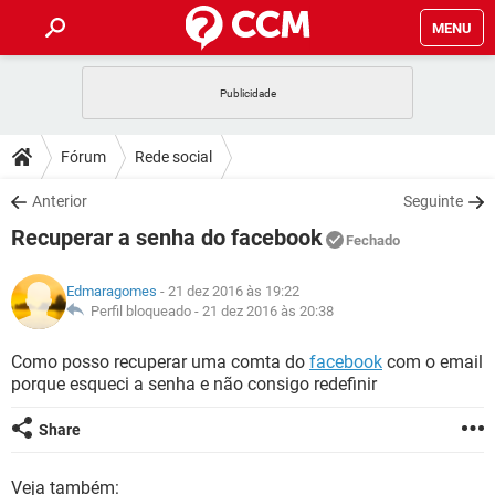
MENU
INÍCIO
JOGOS
WHATSAPP
DICAS
Fórum
Rede social
CELULAR
FACEBOOK
JOGOS
WHATSAPP
DOWNLOADS
Anterior
Seguinte
OUTLOOK
EXCEL
CELULAR
FACEBOOK
Recuperar a senha do facebook
INSTAGRAM
JOGOS
GMAIL
WHATSAPP
Fechado
FÓRUM
OUTLOOK
EXCEL
GUIA DE COMPRAS
CELULAR
FACEBOOK
Edmaragomes
- 21 dez 2016 às 19:22
INSTAGRAM
JOGOS
GMAIL
WHATSAPP
GLOSSÁRIO
Perfil bloqueado -
21 dez 2016 às 20:38
OUTLOOK
EXCEL
GUIA DE COMPRAS
CELULAR
FACEBOOK
INSTAGRAM
JOGOS
GMAIL
WHATSAPP
Como posso recuperar uma comta do
facebook
com o email
OUTLOOK
EXCEL
porque esqueci a senha e não consigo redefinir
GUIA DE COMPRAS
CELULAR
FACEBOOK
INSTAGRAM
GMAIL
OUTLOOK
EXCEL
Share
GUIA DE COMPRAS
INSTAGRAM
GMAIL
Veja também: