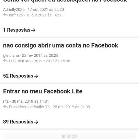
Adrielly2025
-
17 out 2021 às 22:20
ninha25
-
18 out 2021 às 16:56
1 Respostas
nao consigo abrir uma conta no Facebook
gleibiane
-
22 fev 2014 às 20:28
LUQUINHAS
-
20 out 2017 às 15:38
52 Respostas
Entrar no meu Facebook Lite
rita
-
30 mai 2018 às 14:31
Eronildoeronildonildo76
-
25 mai 2019 às 01:30
89 Respostas