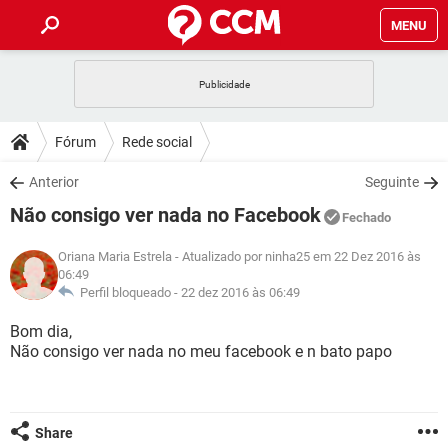
MENU
INÍCIO
JOGOS
WHATSAPP
DICAS
Fórum
Rede social
CELULAR
FACEBOOK
JOGOS
WHATSAPP
DOWNLOADS
Anterior
Seguinte
OUTLOOK
EXCEL
CELULAR
FACEBOOK
Não consigo ver nada no Facebook
INSTAGRAM
JOGOS
GMAIL
WHATSAPP
Fechado
FÓRUM
OUTLOOK
EXCEL
GUIA DE COMPRAS
CELULAR
FACEBOOK
Oriana Maria Estrela
- Atualizado por ninha25 em 22 Dez 2016 às
INSTAGRAM
JOGOS
GMAIL
WHATSAPP
06:49
GLOSSÁRIO
OUTLOOK
EXCEL
Perfil bloqueado -
22 dez 2016 às 06:49
GUIA DE COMPRAS
CELULAR
FACEBOOK
INSTAGRAM
JOGOS
GMAIL
WHATSAPP
Bom dia,
OUTLOOK
EXCEL
Não consigo ver nada no meu facebook e n bato papo
GUIA DE COMPRAS
CELULAR
FACEBOOK
INSTAGRAM
GMAIL
OUTLOOK
EXCEL
GUIA DE COMPRAS
INSTAGRAM
GMAIL
Share