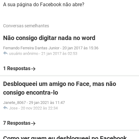
A sua página do Facebook não abre?
Conversas semelhantes
Não consigo digitar nada no word
Fernando Ferreira Dantas Junior
-
20 jan 2017 às 15:36
usuário anônimo
-
21 jan 2017 às 02:53
1 Respostas
Desbloqueei um amigo no Face, mas não
consigo encontra-lo
Janete_8067
-
29 jan 2021 às 11:47
Jose
-
20 nov 2022 às 22:34
7 Respostas
Como ver quem eu desbloqueei no Facebook