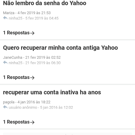
Não lembro da senha do Yahoo
Mariza
-
4 fev 2019 às 21:53
ninha25
-
5 fev 2019 às 04:45
1 Respostas
Quero recuperar minha conta antiga Yahoo
JaneCunha
-
21 fev 2019 às 02:52
ninha25
-
21 fev 2019 às 06:30
1 Respostas
recuperar uma conta inativa ha anos
pagola
-
4 jan 2016 às 18:22
usuário anônimo
-
5 jan 2016 às 12:02
1 Respostas