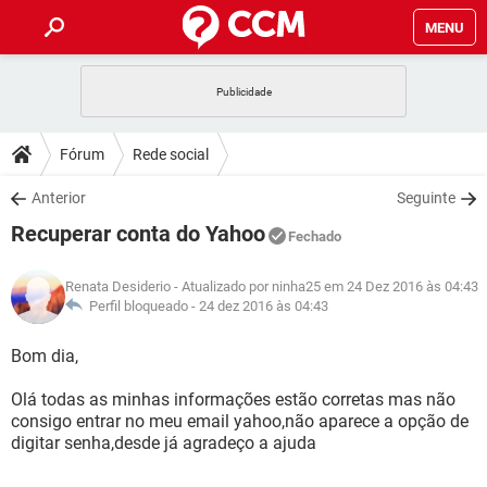
MENU
INÍCIO
JOGOS
WHATSAPP
DICAS
Fórum
Rede social
CELULAR
FACEBOOK
JOGOS
WHATSAPP
DOWNLOADS
Anterior
Seguinte
OUTLOOK
EXCEL
CELULAR
FACEBOOK
Recuperar conta do Yahoo
INSTAGRAM
JOGOS
GMAIL
WHATSAPP
Fechado
FÓRUM
OUTLOOK
EXCEL
GUIA DE COMPRAS
CELULAR
FACEBOOK
Renata Desiderio
- Atualizado por ninha25 em 24 Dez 2016 às 04:43
INSTAGRAM
JOGOS
GMAIL
WHATSAPP
GLOSSÁRIO
Perfil bloqueado -
24 dez 2016 às 04:43
OUTLOOK
EXCEL
GUIA DE COMPRAS
CELULAR
FACEBOOK
INSTAGRAM
JOGOS
GMAIL
WHATSAPP
Bom dia,
OUTLOOK
EXCEL
GUIA DE COMPRAS
CELULAR
FACEBOOK
Olá todas as minhas informações estão corretas mas não
INSTAGRAM
GMAIL
consigo entrar no meu email yahoo,não aparece a opção de
OUTLOOK
EXCEL
GUIA DE COMPRAS
digitar senha,desde já agradeço a ajuda
INSTAGRAM
GMAIL