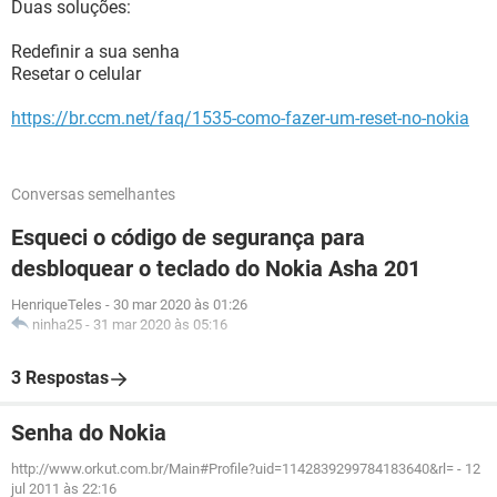
Duas soluções:
Redefinir a sua senha
Resetar o celular
https://br.ccm.net/faq/1535-como-fazer-um-reset-no-nokia
Conversas semelhantes
Esqueci o código de segurança para
desbloquear o teclado do Nokia Asha 201
HenriqueTeles
-
30 mar 2020 às 01:26
ninha25
-
31 mar 2020 às 05:16
3 Respostas
Senha do Nokia
http://www.orkut.com.br/Main#Profile?uid=1142839299784183640&rl=
-
12
jul 2011 às 22:16