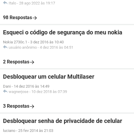
Italo
-
28 ago 2022 às 19:17
98 Respostas
Esqueci o código de segurança do meu nokia
Nokia 2730c.1
-
3 dez 2016 às 10:40
usuário anônimo
-
4 dez 2016 às 04:51
2 Respostas
Desbloquear um celular Multilaser
Dani
-
14 dez 2016 às 14:49
wagnerjose
-
10 dez 2018 às 07:39
3 Respostas
Desbloquear senha de privacidade de celular
luciano
-
25 fev 2014 às 21:03