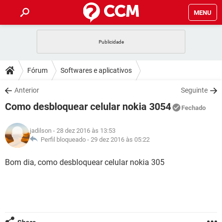
MENU
INÍCIO
JOGOS
WHATSAPP
DICAS
Fórum
Softwares e aplicativos
CELULAR
FACEBOOK
JOGOS
WHATSAPP
DOWNLOADS
Anterior
Seguinte
OUTLOOK
EXCEL
CELULAR
FACEBOOK
Como desbloquear celular nokia 3054
INSTAGRAM
JOGOS
GMAIL
WHATSAPP
Fechado
FÓRUM
OUTLOOK
EXCEL
GUIA DE COMPRAS
CELULAR
FACEBOOK
jadilson
- 28 dez 2016 às 13:53
INSTAGRAM
JOGOS
GMAIL
WHATSAPP
GLOSSÁRIO
Perfil bloqueado -
29 dez 2016 às 05:22
OUTLOOK
EXCEL
GUIA DE COMPRAS
CELULAR
FACEBOOK
INSTAGRAM
JOGOS
GMAIL
WHATSAPP
Bom dia, como desbloquear celular nokia 305
OUTLOOK
EXCEL
GUIA DE COMPRAS
CELULAR
FACEBOOK
INSTAGRAM
GMAIL
OUTLOOK
EXCEL
GUIA DE COMPRAS
INSTAGRAM
GMAIL