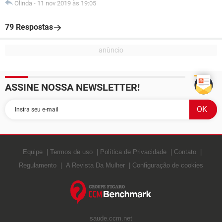
Olinda
-
11 nov 2019 às 19:05
79 Respostas
ASSINE NOSSA NEWSLETTER!
Equipe
Termos de uso
Política de Privacidade
Contato
Regulamento
A Revista Da Mulher
Configuração de cookies
saude.ccm.net