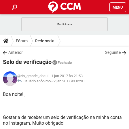
MENU
INÍCIO
JOGOS
WHATSAPP
DICAS
Fórum
Rede social
CELULAR
FACEBOOK
JOGOS
WHATSAPP
DOWNLOADS
Anterior
Seguinte
OUTLOOK
EXCEL
CELULAR
FACEBOOK
Selo de verificação
INSTAGRAM
JOGOS
GMAIL
WHATSAPP
Fechado
FÓRUM
OUTLOOK
EXCEL
GUIA DE COMPRAS
CELULAR
FACEBOOK
@rio_grande_dosul
- 1 jan 2017 às 21:53
INSTAGRAM
JOGOS
GMAIL
WHATSAPP
GLOSSÁRIO
usuário anônimo -
2 jan 2017 às 02:01
OUTLOOK
EXCEL
GUIA DE COMPRAS
CELULAR
FACEBOOK
INSTAGRAM
JOGOS
GMAIL
WHATSAPP
Boa noite! ,
OUTLOOK
EXCEL
GUIA DE COMPRAS
CELULAR
FACEBOOK
INSTAGRAM
GMAIL
OUTLOOK
EXCEL
GUIA DE COMPRAS
Gostaria de receber um selo de verificação na minha conta
INSTAGRAM
GMAIL
no Instagram. Muito obrigado!