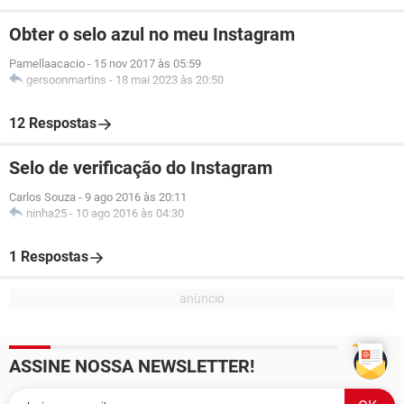
Obter o selo azul no meu Instagram
Pamellaacacio
-
15 nov 2017 às 05:59
gersoonmartins
-
18 mai 2023 às 20:50
12 Respostas
Selo de verificação do Instagram
Carlos Souza
-
9 ago 2016 às 20:11
ninha25
-
10 ago 2016 às 04:30
1 Respostas
ASSINE NOSSA NEWSLETTER!