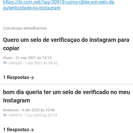
https://br.ccm.net/faq/30918-como-obter-um-selo-de-
autenticidade-no-instagram
Conversas semelhantes
Quero um selo de verificaçao do instagram para
copiar
rhuan
-
31 mar 2021 às 14:15
ninha25
-
1 abr 2021 às 04:32
1 Respostas
bom dia queria ter um selo de verificado no meu
Instagram
Anderson
-
6 abr 2023 às 10:40
C0Y073
-
7 jun 2023 às 22:14
1 Respostas