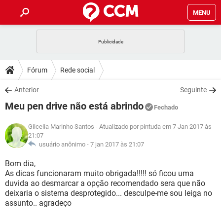
MENU
INÍCIO
JOGOS
WHATSAPP
DICAS
Fórum
Rede social
CELULAR
FACEBOOK
JOGOS
WHATSAPP
DOWNLOADS
Anterior
Seguinte
OUTLOOK
EXCEL
CELULAR
FACEBOOK
Meu pen drive não está abrindo
INSTAGRAM
JOGOS
GMAIL
WHATSAPP
Fechado
FÓRUM
OUTLOOK
EXCEL
GUIA DE COMPRAS
CELULAR
FACEBOOK
Gilcelia Marinho Santos
- Atualizado por pintuda em 7 Jan 2017 às
INSTAGRAM
JOGOS
GMAIL
WHATSAPP
21:07
GLOSSÁRIO
OUTLOOK
EXCEL
usuário anônimo -
7 jan 2017 às 21:07
GUIA DE COMPRAS
CELULAR
FACEBOOK
INSTAGRAM
JOGOS
GMAIL
WHATSAPP
Bom dia,
OUTLOOK
EXCEL
As dicas funcionaram muito obrigada!!!!! só ficou uma
GUIA DE COMPRAS
CELULAR
FACEBOOK
duvida ao desmarcar a opção recomendado sera que não
INSTAGRAM
GMAIL
OUTLOOK
EXCEL
deixaria o sistema desprotegido... desculpe-me sou leiga no
GUIA DE COMPRAS
assunto.. agradeço
INSTAGRAM
GMAIL