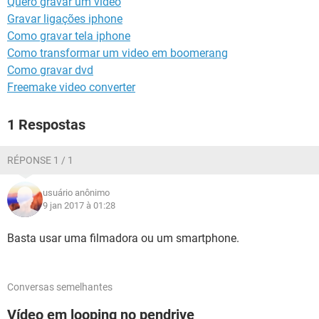
Quero gravar um vídeo
GUIA DE COMPRAS
Gravar ligações iphone
Como gravar tela iphone
Como transformar um video em boomerang
Como gravar dvd
Freemake video converter
1 Respostas
RÉPONSE 1 / 1
usuário anônimo
9 jan 2017 à 01:28
Basta usar uma filmadora ou um smartphone.
Conversas semelhantes
Vídeo em looping no pendrive