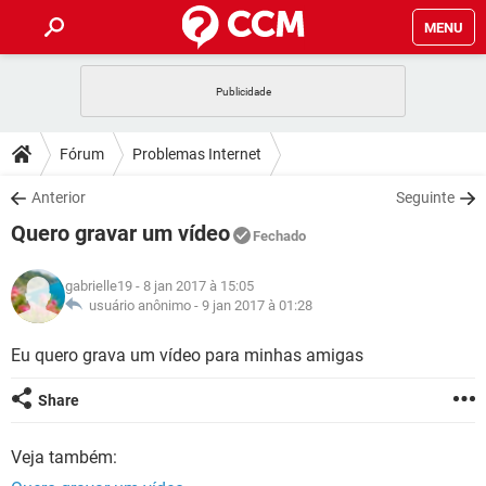
MENU
INÍCIO
JOGOS
WHATSAPP
DICAS
Fórum
Problemas Internet
CELULAR
FACEBOOK
JOGOS
WHATSAPP
DOWNLOADS
Anterior
Seguinte
OUTLOOK
EXCEL
CELULAR
FACEBOOK
Quero gravar um vídeo
INSTAGRAM
JOGOS
GMAIL
WHATSAPP
Fechado
FÓRUM
OUTLOOK
EXCEL
GUIA DE COMPRAS
CELULAR
FACEBOOK
gabrielle19
- 8 jan 2017 à 15:05
INSTAGRAM
JOGOS
GMAIL
WHATSAPP
GLOSSÁRIO
usuário anônimo -
9 jan 2017 à 01:28
OUTLOOK
EXCEL
GUIA DE COMPRAS
CELULAR
FACEBOOK
INSTAGRAM
JOGOS
GMAIL
WHATSAPP
Eu quero grava um vídeo para minhas amigas
OUTLOOK
EXCEL
GUIA DE COMPRAS
CELULAR
FACEBOOK
Share
INSTAGRAM
GMAIL
OUTLOOK
EXCEL
GUIA DE COMPRAS
Veja também:
INSTAGRAM
GMAIL