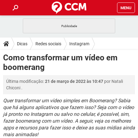
MENU
INÍCIO
JOGOS
WHATSAPP
DICAS
Dicas
Redes sociais
Instagram
CELULAR
FACEBOOK
JOGOS
WHATSAPP
DOWNLOADS
Como transformar um vídeo em
OUTLOOK
EXCEL
CELULAR
FACEBOOK
boomerang
INSTAGRAM
JOGOS
GMAIL
WHATSAPP
FÓRUM
OUTLOOK
EXCEL
GUIA DE COMPRAS
CELULAR
FACEBOOK
Última modificação:
21 de março de 2022 às 10:47
por
Natali
INSTAGRAM
JOGOS
GMAIL
WHATSAPP
GLOSSÁRIO
OUTLOOK
Chiconi
.
EXCEL
GUIA DE COMPRAS
CELULAR
FACEBOOK
INSTAGRAM
JOGOS
GMAIL
WHATSAPP
Quer transformar um vídeo simples em Boomerang? Sabia
OUTLOOK
EXCEL
que há alguns aplicativos que fazem isso? Seja com o vídeo
GUIA DE COMPRAS
CELULAR
FACEBOOK
já pronto no Instagram ou salvo no celular, é possível, sim,
INSTAGRAM
GMAIL
OUTLOOK
EXCEL
fazer boomerang com um vídeo. A seguir, veja os melhores
GUIA DE COMPRAS
apps e recursos para fazer isso e deixe as suas mídias ainda
INSTAGRAM
GMAIL
mais animadas!