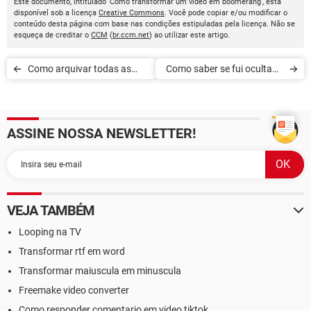
Este documento, intitulado 'Como transformar um vídeo em boomerang', está
disponível sob a licença
Creative Commons
. Você pode copiar e/ou modificar o
conteúdo desta página com base nas condições estipuladas pela licença. Não se
esqueça de creditar o
CCM
(
br.ccm.net
) ao utilizar este artigo.
Como arquivar todas as
Como saber se fui ocultado
fotos do Instagram de uma
nos Stories do Instagram
vez
ASSINE NOSSA NEWSLETTER!
VEJA TAMBÉM
Looping na TV
Transformar rtf em word
Transformar maiuscula em minuscula
Freemake video converter
Como responder comentario em video tiktok