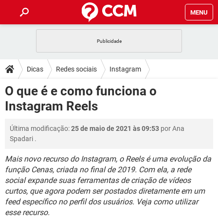
MENU
INÍCIO
JOGOS
WHATSAPP
DICAS
Dicas
Redes sociais
Instagram
CELULAR
FACEBOOK
JOGOS
WHATSAPP
DOWNLOADS
O que é e como funciona o
OUTLOOK
EXCEL
CELULAR
FACEBOOK
Instagram Reels
INSTAGRAM
JOGOS
GMAIL
WHATSAPP
FÓRUM
OUTLOOK
EXCEL
GUIA DE COMPRAS
CELULAR
FACEBOOK
Última modificação:
25 de maio de 2021 às 09:53
por
Ana
INSTAGRAM
JOGOS
GMAIL
WHATSAPP
GLOSSÁRIO
OUTLOOK
Spadari
.
EXCEL
GUIA DE COMPRAS
CELULAR
FACEBOOK
INSTAGRAM
JOGOS
GMAIL
WHATSAPP
Mais novo recurso do Instagram, o Reels é uma evolução da
OUTLOOK
EXCEL
função Cenas, criada no final de 2019. Com ela, a rede
GUIA DE COMPRAS
CELULAR
FACEBOOK
social expande suas ferramentas de criação de vídeos
INSTAGRAM
GMAIL
OUTLOOK
EXCEL
curtos, que agora podem ser postados diretamente em um
GUIA DE COMPRAS
feed específico no perfil dos usuários. Veja como utilizar
INSTAGRAM
GMAIL
esse recurso.