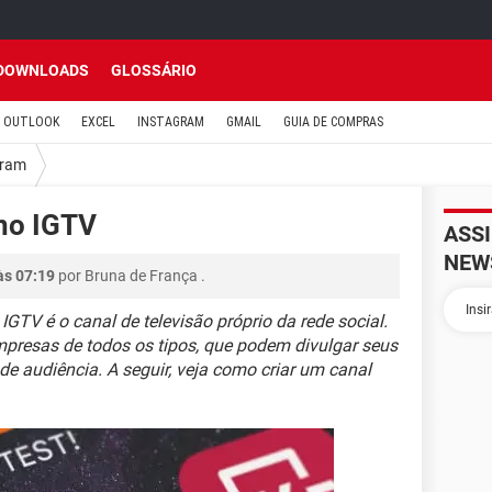
DOWNLOADS
GLOSSÁRIO
OUTLOOK
EXCEL
INSTAGRAM
GMAIL
GUIA DE COMPRAS
gram
no IGTV
ASS
NEW
às 07:19
por
Bruna de França
.
GTV é o canal de televisão próprio da rede social.
mpresas de todos os tipos, que podem divulgar seus
de audiência. A seguir, veja como criar um canal