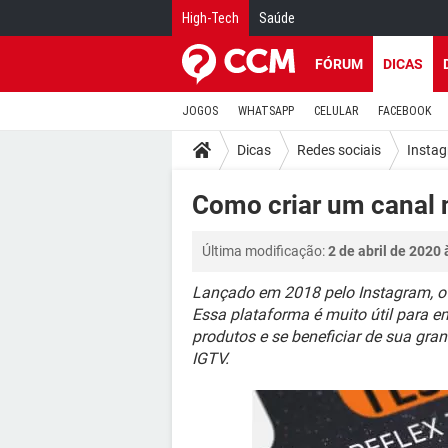
High-Tech
Saúde
FÓRUM
DICAS
JOGOS
WHATSAPP
CELULAR
FACEBOOK
Dicas
Redes sociais
Insta
Como criar um canal 
Última modificação:
2 de abril de 2020 
Lançado em 2018 pelo Instagram, o I
Essa plataforma é muito útil para e
produtos e se beneficiar de sua gran
IGTV.