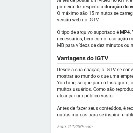
Antes de postar um vídeo no IGTV, é
primeira diz respeito a
duração do v
O máximo são 15 minutos se carreg
versão web do IGTV.
O tipo de arquivo suportado é
MP4
.
necessários, bem como resolução m
MB para vídeos de dez minutos ou m
Vantagens do IGTV
Desde a sua criação, o IGTV se con
mostrar ao mundo o que uma empres
YouTube, só que para o Instagram, o
muitos usuários. Como são reprodu
alcançar um público vasto.
Antes de fazer seus conteúdos, é re
outras marcas para se inspirar e uti
Foto: © 123RF.com