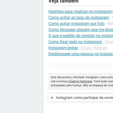
Veja também
Hashtag para viralizar no instagram 
Como achar as tags do instagram
-
Como achar instagram por foto
- Me
Como bloquear alguem que me bloq
O que é pedido de contato no insta
Como fixar reels no instagram
-
Dica
Instagram ́entrar
-
Dicas -Hotmail
Desbloqueei uma pessoa no instagr
Este documento, intitulado 'Instagram: como ach
sob a licença
Creative Commons
. Você pode cop
estipuladas pela licença. Não se esqueça de cred
Instagram: como participar da corre
curiosidades sobre você"