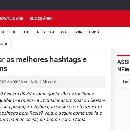
DOWNLOADS
GLOSSÁRIO
OUTLOOK
EXCEL
INSTAGRAM
GMAIL
GUIA DE COMPRAS
gram
r as melhores hashtags e
ASS
ns
NEW
2022 às 09:26
por
Natali Chiconi
.
cê fica em dúvida sobre quais são as melhores
judam - e muito - a impulsionar um post ou Reels e
a sua postagem. Sabia que existe uma ferramenta
hashtags para Reels? Veja, a seguir, como usá-la e
bam na rede social, de acordo com o tema