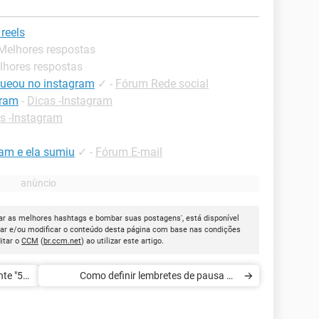
reels
 Melhores respostas
lhores respostas
ueou no instagram
✓
-
Fórum Rede social
gram
-
Dicas -Instagram
s -Instagram
am e ela sumiu
✓
-
Fórum E-mail
ar as melhores hashtags e bombar suas postagens', está disponível
iar e/ou modificar o conteúdo desta página com base nas condições
itar o
CCM
(
br.ccm.net
) ao utilizar este artigo.
nte "5
Como definir lembretes de pausa no
Instagram