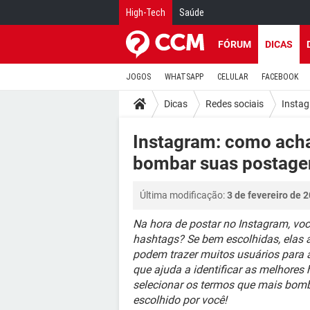
High-Tech
Saúde
FÓRUM
DICAS
JOGOS
WHATSAPP
CELULAR
FACEBOOK
Dicas
Redes sociais
Insta
Instagram: como acha
bombar suas postage
Última modificação:
3 de fevereiro de 
Na hora de postar no Instagram, vo
hashtags? Se bem escolhidas, elas a
podem trazer muitos usuários para 
que ajuda a identificar as melhores 
selecionar os termos que mais bom
escolhido por você!