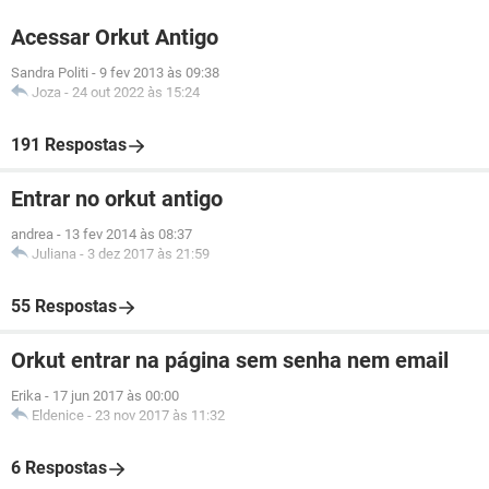
Acessar Orkut Antigo
Sandra Politi
-
9 fev 2013 às 09:38
Joza
-
24 out 2022 às 15:24
191 Respostas
Entrar no orkut antigo
andrea
-
13 fev 2014 às 08:37
Juliana
-
3 dez 2017 às 21:59
55 Respostas
Orkut entrar na página sem senha nem email
Erika
-
17 jun 2017 às 00:00
Eldenice
-
23 nov 2017 às 11:32
6 Respostas