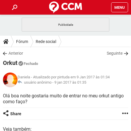
MENU
INÍCIO
JOGOS
WHATSAPP
DICAS
Fórum
Rede social
CELULAR
FACEBOOK
JOGOS
WHATSAPP
DOWNLOADS
Anterior
Seguinte
OUTLOOK
EXCEL
CELULAR
FACEBOOK
Orkut
INSTAGRAM
JOGOS
GMAIL
WHATSAPP
Fechado
FÓRUM
OUTLOOK
EXCEL
GUIA DE COMPRAS
CELULAR
FACEBOOK
Daniela
- Atualizado por pintuda em 9 Jan 2017 às 01:34
INSTAGRAM
JOGOS
GMAIL
WHATSAPP
GLOSSÁRIO
usuário anônimo -
9 jan 2017 às 01:35
OUTLOOK
EXCEL
GUIA DE COMPRAS
CELULAR
FACEBOOK
INSTAGRAM
JOGOS
GMAIL
WHATSAPP
Olá boa noite gostaria muito de entrar no meu orkut antigo
OUTLOOK
EXCEL
como faço?
GUIA DE COMPRAS
CELULAR
FACEBOOK
INSTAGRAM
GMAIL
OUTLOOK
EXCEL
Share
GUIA DE COMPRAS
INSTAGRAM
GMAIL
Veja também: