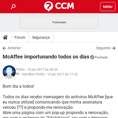
MENU
INÍCIO
JOGOS
WHATSAPP
DICAS
Fórum
Segurança
CELULAR
FACEBOOK
JOGOS
WHATSAPP
DOWNLOADS
Anterior
Seguinte
OUTLOOK
EXCEL
CELULAR
FACEBOOK
McAffee importunando todos os dias
INSTAGRAM
JOGOS
GMAIL
WHATSAPP
Fechado
FÓRUM
OUTLOOK
EXCEL
GUIA DE COMPRAS
CELULAR
FACEBOOK
Petito
- 10 jan 2017 às 08:26
INSTAGRAM
JOGOS
GMAIL
WHATSAPP
GLOSSÁRIO
Hamilton Petito -
10 jan 2017 às 17:22
OUTLOOK
EXCEL
GUIA DE COMPRAS
CELULAR
FACEBOOK
INSTAGRAM
JOGOS
GMAIL
WHATSAPP
Bom dia a todos!
OUTLOOK
EXCEL
GUIA DE COMPRAS
CELULAR
FACEBOOK
Todos os dias recebo mensagem do antivirus McAffee [que
INSTAGRAM
GMAIL
eu nunca utilizei] comunicando que minha assinatura
OUTLOOK
EXCEL
GUIA DE COMPRAS
venceu [??] e propondo-me renovação.
INSTAGRAM
GMAIL
Abre uma página com um pop-up propondo a renovação,
ora com o endereço do "SiteAdvisor", ora com o hlpnowp-