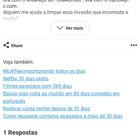
GUIA DE COMPRAS
c.com.
Alguém me ajuda a limpar essa invasão que incomoda e
muito?
Agradeço.
Ver mais
Petito
***@***
Share
Veja também:
McAffee importunando todos os dias
Netflix 30 dias grátis
Filmes parecidos com 365 dias
Baixar jogo volta ao mundo em 80 dias completo em
português
Reativar conta twitter depois de 30 dias
Como recuperar contatos apagados a mais de 30 dias
1 Respostas