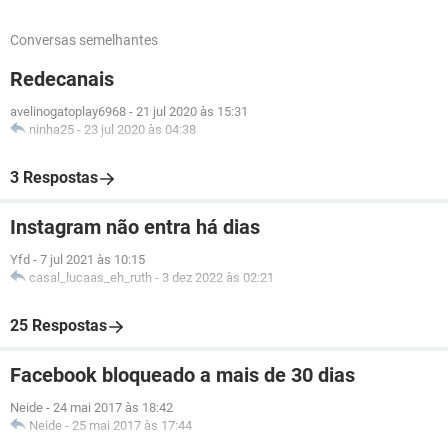
Conversas semelhantes
Redecanais
avelinogatoplay6968
-
21 jul 2020 às 15:31
ninha25
-
23 jul 2020 às 04:38
3 Respostas
Instagram não entra há dias
Yfd
-
7 jul 2021 às 10:15
casal_lucaas_eh_ruth
-
3 dez 2022 às 02:21
25 Respostas
Facebook bloqueado a mais de 30 dias
Neide
-
24 mai 2017 às 18:42
Neide
-
25 mai 2017 às 17:44