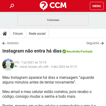
MENU
INÍCIO
JOGOS
WHATSAPP
DICAS
Fórum
Rede social
CELULAR
FACEBOOK
JOGOS
WHATSAPP
DOWNLOADS
Anterior
Seguinte
OUTLOOK
EXCEL
CELULAR
FACEBOOK
Instagram não entra há dias
INSTAGRAM
JOGOS
GMAIL
WHATSAPP
Resolvido
/Fechado
FÓRUM
OUTLOOK
EXCEL
GUIA DE COMPRAS
CELULAR
FACEBOOK
Yfd
- 7 jul 2021 às 10:15
INSTAGRAM
JOGOS
GMAIL
WHATSAPP
GLOSSÁRIO
casal_lucaas_eh_ruth -
3 dez 2022 às 01:21
OUTLOOK
EXCEL
GUIA DE COMPRAS
CELULAR
FACEBOOK
INSTAGRAM
JOGOS
GMAIL
WHATSAPP
Meu Instagram aparece há dias a mensagem “aguarde
OUTLOOK
EXCEL
alguns minutos antes de tentar novamente”.
GUIA DE COMPRAS
CELULAR
FACEBOOK
INSTAGRAM
GMAIL
Meu email e meu celular estão corretos, pois recebo o
OUTLOOK
EXCEL
GUIA DE COMPRAS
código, consigo mudar a senha e tudo mais.
INSTAGRAM
GMAIL
Porém, mesmo em outro celular e computador o erro é o