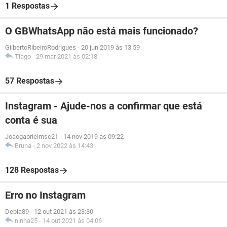
1 Respostas
O GBWhatsApp não está mais funcionado?
GilbertoRibeiroRodrigues
-
20 jun 2019 às 13:59
Tiago
-
29 mar 2021 às 02:18
57 Respostas
Instagram - Ajude-nos a confirmar que está
conta é sua
Joaogabrielmsc21
-
14 nov 2019 às 09:22
Bruna
-
2 nov 2022 às 14:43
128 Respostas
Erro no Instagram
Debia89
-
12 out 2021 às 23:30
ninha25
-
14 out 2021 às 04:06