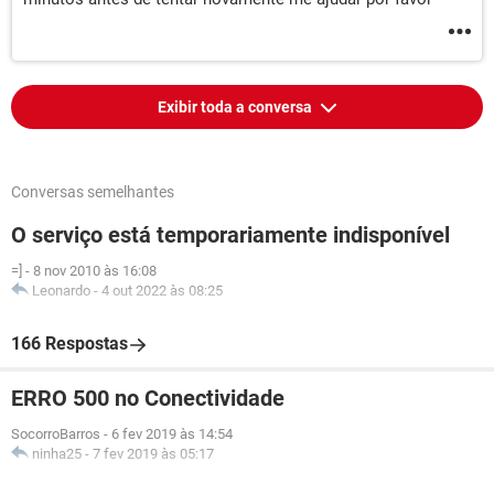
Exibir toda a conversa
Conversas semelhantes
O serviço está temporariamente indisponível
=]
-
8 nov 2010 às 16:08
Leonardo
-
4 out 2022 às 08:25
166 Respostas
ERRO 500 no Conectividade
SocorroBarros
-
6 fev 2019 às 14:54
ninha25
-
7 fev 2019 às 05:17