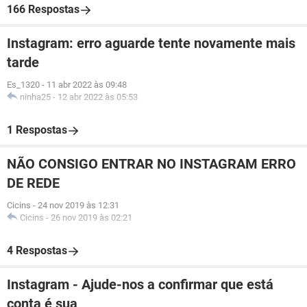
166 Respostas
Instagram: erro aguarde tente novamente mais
tarde
Es_1320
-
11 abr 2022 às 09:48
ninha25
-
12 abr 2022 às 05:53
1 Respostas
NÃO CONSIGO ENTRAR NO INSTAGRAM ERRO
DE REDE
Cicins
-
24 nov 2019 às 12:31
Cicins
-
26 nov 2019 às 02:21
4 Respostas
Instagram - Ajude-nos a confirmar que está
conta é sua