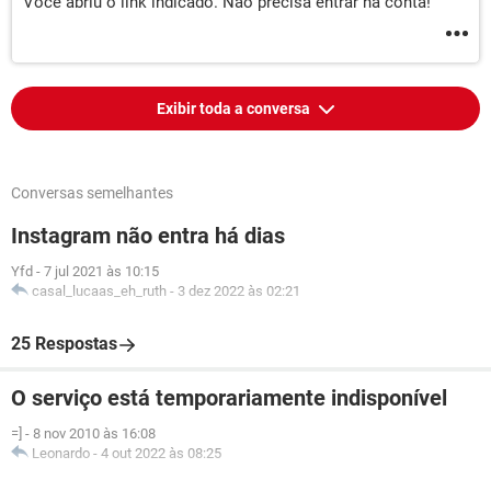
Você abriu o link indicado. Não precisa entrar na conta!
Exibir toda a conversa
Conversas semelhantes
Instagram não entra há dias
Yfd
-
7 jul 2021 às 10:15
casal_lucaas_eh_ruth
-
3 dez 2022 às 02:21
25 Respostas
O serviço está temporariamente indisponível
=]
-
8 nov 2010 às 16:08
Leonardo
-
4 out 2022 às 08:25