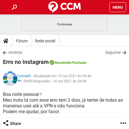
MENU
INÍCIO
JOGOS
WHATSAPP
DICAS
Fórum
Rede social
CELULAR
FACEBOOK
JOGOS
WHATSAPP
DOWNLOADS
Anterior
Seguinte
OUTLOOK
EXCEL
CELULAR
FACEBOOK
Erro no Instagram
INSTAGRAM
JOGOS
GMAIL
WHATSAPP
Resolvido
/Fechado
FÓRUM
OUTLOOK
EXCEL
GUIA DE COMPRAS
CELULAR
FACEBOOK
Debia89
- Atualizado em 13 out 2021 às 04:46
INSTAGRAM
JOGOS
GMAIL
WHATSAPP
GLOSSÁRIO
Perfil bloqueado -
14 out 2021 às 04:06
OUTLOOK
EXCEL
GUIA DE COMPRAS
CELULAR
FACEBOOK
INSTAGRAM
JOGOS
GMAIL
WHATSAPP
Boa noite pessoal !
OUTLOOK
EXCEL
Meu insta tá com esse erro tem 2 dias, já tentei de todas as
GUIA DE COMPRAS
CELULAR
FACEBOOK
maneiras usei até a VPN e não funciona.
INSTAGRAM
GMAIL
Podem me ajudar, por favor.
OUTLOOK
EXCEL
GUIA DE COMPRAS
INSTAGRAM
GMAIL
Share