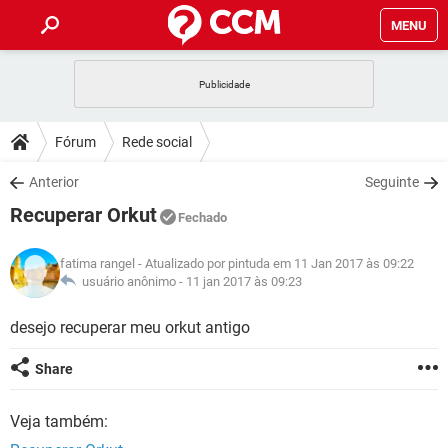
MENU
INÍCIO
JOGOS
WHATSAPP
DICAS
Fórum
Rede social
CELULAR
FACEBOOK
JOGOS
WHATSAPP
DOWNLOADS
Anterior
Seguinte
OUTLOOK
EXCEL
CELULAR
FACEBOOK
Recuperar Orkut
INSTAGRAM
JOGOS
GMAIL
WHATSAPP
Fechado
FÓRUM
OUTLOOK
EXCEL
GUIA DE COMPRAS
CELULAR
FACEBOOK
fatima rangel
- Atualizado por pintuda em 11 Jan 2017 às 09:22
INSTAGRAM
JOGOS
GMAIL
WHATSAPP
GLOSSÁRIO
usuário anônimo -
11 jan 2017 às 09:23
OUTLOOK
EXCEL
GUIA DE COMPRAS
CELULAR
FACEBOOK
INSTAGRAM
JOGOS
GMAIL
WHATSAPP
desejo recuperar meu orkut antigo
OUTLOOK
EXCEL
GUIA DE COMPRAS
CELULAR
FACEBOOK
Share
INSTAGRAM
GMAIL
OUTLOOK
EXCEL
GUIA DE COMPRAS
Veja também:
INSTAGRAM
GMAIL