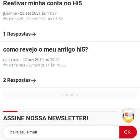
Reativar minha conta no Hi5
julianne
-
28 set 2021 às 11:37
ninha25
-
29 set 2021 às 05:52
1 Respostas
como revejo o meu antigo hi5?
carla reis
-
27 nov 2014 às 19:52
carla reis
-
27 nov 2014 às 19:55
2 Respostas
ASSINE NOSSA NEWSLETTER!