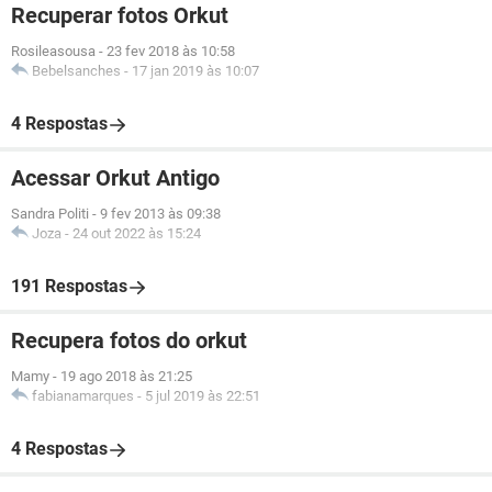
Recuperar fotos Orkut
Rosileasousa
-
23 fev 2018 às 10:58
Bebelsanches
-
17 jan 2019 às 10:07
4 Respostas
Acessar Orkut Antigo
Sandra Politi
-
9 fev 2013 às 09:38
Joza
-
24 out 2022 às 15:24
191 Respostas
Recupera fotos do orkut
Mamy
-
19 ago 2018 às 21:25
fabianamarques
-
5 jul 2019 às 22:51
4 Respostas