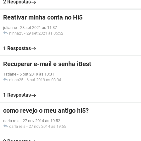
2 Respostas
Reativar minha conta no Hi5
julianne
-
28 set 2021 às 11:37
ninha25
-
29 set 2021 às 05:52
1 Respostas
Recuperar e-mail e senha iBest
Tatiane
-
5 out 2019 às 10:31
ninha25
-
6 out 2019 às 03:34
1 Respostas
como revejo o meu antigo hi5?
carla reis
-
27 nov 2014 às 19:52
carla reis
-
27 nov 2014 às 19:55