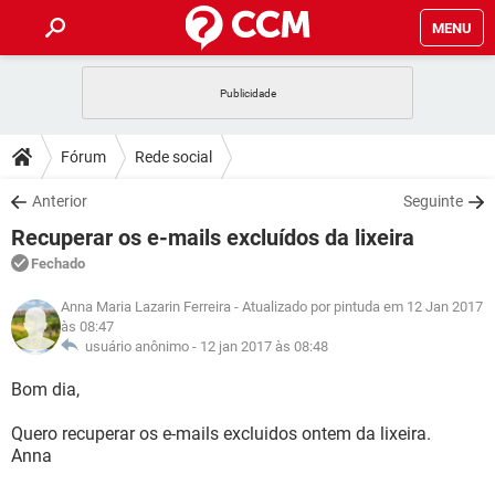
MENU
INÍCIO
JOGOS
WHATSAPP
DICAS
Fórum
Rede social
CELULAR
FACEBOOK
JOGOS
WHATSAPP
DOWNLOADS
Anterior
Seguinte
OUTLOOK
EXCEL
CELULAR
FACEBOOK
Recuperar os e-mails excluídos da lixeira
INSTAGRAM
JOGOS
GMAIL
WHATSAPP
FÓRUM
OUTLOOK
EXCEL
Fechado
GUIA DE COMPRAS
CELULAR
FACEBOOK
INSTAGRAM
JOGOS
GMAIL
WHATSAPP
Anna Maria Lazarin Ferreira
- Atualizado por pintuda em 12 Jan 2017
GLOSSÁRIO
OUTLOOK
EXCEL
às 08:47
GUIA DE COMPRAS
CELULAR
FACEBOOK
usuário anônimo -
12 jan 2017 às 08:48
INSTAGRAM
JOGOS
GMAIL
WHATSAPP
OUTLOOK
EXCEL
Bom dia,
GUIA DE COMPRAS
CELULAR
FACEBOOK
INSTAGRAM
GMAIL
OUTLOOK
EXCEL
Quero recuperar os e-mails excluidos ontem da lixeira.
GUIA DE COMPRAS
Anna
INSTAGRAM
GMAIL