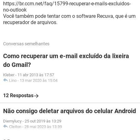
https://br.ccm.net/faq/15799-recuperar-e-mails-excluidos-
no-outlook
Você também pode tentar com o software Recuva, que é um
recuperador de arquivos.
Conversas semelhantes
Como recuperar um e-mail excluído da lixeira
do Gmail?
Kleber
-
11 abr 2013 às 17:57
Lino
-
13 mar 2020 às 15:04
12 Respostas
Não consigo deletar arquivos do celular Android
Diemylucy
-
25 out 2019 às 13:29
Cleiton
-
28 mai 2023 às 13:39