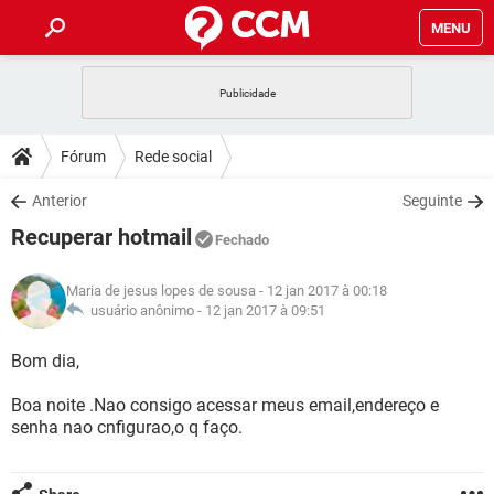
MENU
INÍCIO
JOGOS
WHATSAPP
DICAS
Fórum
Rede social
CELULAR
FACEBOOK
JOGOS
WHATSAPP
DOWNLOADS
Anterior
Seguinte
OUTLOOK
EXCEL
CELULAR
FACEBOOK
Recuperar hotmail
INSTAGRAM
JOGOS
GMAIL
WHATSAPP
Fechado
FÓRUM
OUTLOOK
EXCEL
GUIA DE COMPRAS
CELULAR
FACEBOOK
Maria de jesus lopes de sousa
- 12 jan 2017 à 00:18
INSTAGRAM
JOGOS
GMAIL
WHATSAPP
GLOSSÁRIO
usuário anônimo -
12 jan 2017 à 09:51
OUTLOOK
EXCEL
GUIA DE COMPRAS
CELULAR
FACEBOOK
INSTAGRAM
JOGOS
GMAIL
WHATSAPP
Bom dia,
OUTLOOK
EXCEL
GUIA DE COMPRAS
CELULAR
FACEBOOK
Boa noite .Nao consigo acessar meus email,endereço e
INSTAGRAM
GMAIL
senha nao cnfigurao,o q faço.
OUTLOOK
EXCEL
GUIA DE COMPRAS
INSTAGRAM
GMAIL