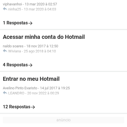
viphavanhoi
-
13 mar 2020 à 02:57
ninha25
-
13 mar 2020 à 04:03
1 Respostas
Acessar minha conta do Hotmail
naldo soares
-
18 nov 2017 à 12:50
Wiviana
-
25 ago 2018 à 04:10
4 Respostas
Entrar no meu Hotmail
Avelino Pinto Evaristo
-
14 jul 2017 à 19:25
LEANDRO
-
20 nov 2022 à 00:29
12 Respostas