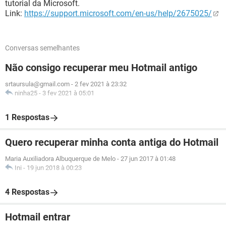
tutorial da Microsoft.
Link:
https://support.microsoft.com/en-us/help/2675025/
Conversas semelhantes
Não consigo recuperar meu Hotmail antigo
srtaursula@gmail.com
-
2 fev 2021 à 23:32
ninha25
-
3 fev 2021 à 05:01
1 Respostas
Quero recuperar minha conta antiga do Hotmail
Maria Auxiliadora Albuquerque de Melo
-
27 jun 2017 à 01:48
Ini
-
19 jun 2018 à 00:23
4 Respostas
Hotmail entrar