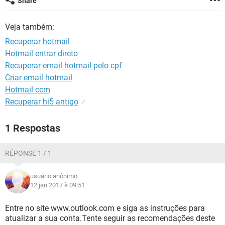
Share
GUIA DE COMPRAS
Veja também:
Recuperar hotmail
Hotmail entrar direto
Recuperar email hotmail pelo cpf
Criar email hotmail
Hotmail ccm
Recuperar hi5 antigo
✓
1 Respostas
RÉPONSE 1 / 1
usuário anônimo
12 jan 2017 à 09:51
Entre no site www.outlook.com e siga as instruções para
atualizar a sua conta.Tente seguir as recomendações deste